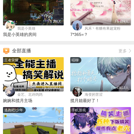
166人
174人
我是小英雄
风禾丶有糖有果超宠粉
我是小英雄的房间
7*365=？
全部直播
更多
王者荣耀
唱聊
100393人
43813人
金艺、北诗鸽鸽
海变的苦涩
婉婉和揽月主场
揽月姐最好了！
逃跑吧!少年
手机游戏