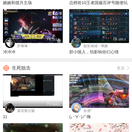
婉婉和揽月主场
总榜前10王者国服百评号随便玩
351人
165人
罗琳琳
懿笑倾城丶啊豪
冲冲冲
胆小慎入，怕影响你们心情
生死狙击
更多
554人
491人
素语簪云鬓
余酒*
11
(｡･∀･)ﾉﾞ嗨