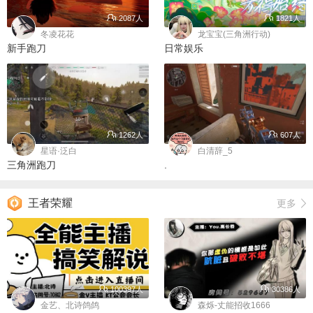
2087人
1821人
冬凌花花
龙宝宝(三角洲行动)
新手跑刀
日常娱乐
1262人
607人
星语·泛白
白清辞_5
三角洲跑刀
.
王者荣耀
更多
100397人
30386人
金艺、北诗鸽鸽
森烁-丈能招收1666