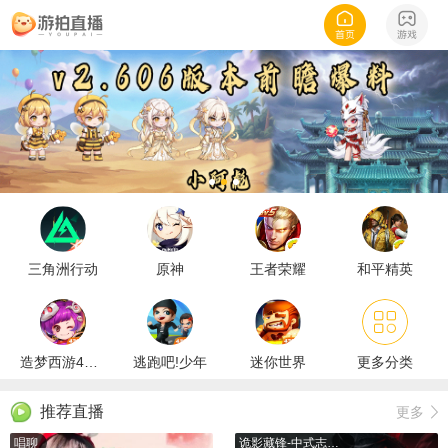
三角洲行动
原神
王者荣耀
和平精英
造梦西游4手机版
逃跑吧!少年
迷你世界
更多分类
推荐直播
更多
唱聊
诡影藏锋-中式志怪搜打撤