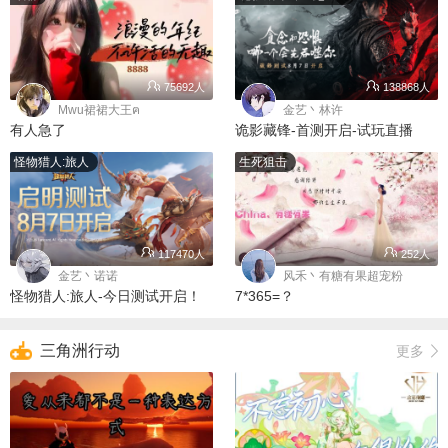
75692人
138868人
Mwu裙裙大王ฅ
金艺丶林许
有人急了
诡影藏锋-首测开启-试玩直播
怪物猎人:旅人
生死狙击
117470人
252人
金艺丶诺诺
风禾丶有糖有果超宠粉
怪物猎人:旅人-今日测试开启！
7*365=？
三角洲行动
更多