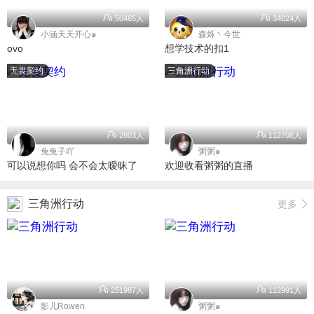
50465人
34024人
小涵天天开心๑
森烁丶今世
ovo
想学技术的扣1
无畏契约
三角洲行动
2803人
112708人
兔兔子吖
粥粥๑
可以说想你吗 会不会太暧昧了
欢迎收看粥粥的直播
三角洲行动
更多
251987人
112991人
影儿Rowen
粥粥๑