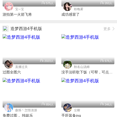
575人
263人
宝∽宝
聆晚雾
游拍第一火箭飞将
成功感冒了
造梦西游4手机版
更多
2023人
676人
直播过关
秋名山汤姆
过图全图六
没手法听歌下饭（可帮，可点歌）
854人
346人
森烁丶怎悟淡游
尘榭
免费过图， 纯娱乐
手肝装备ing