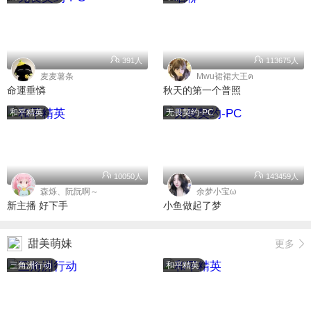
391人
113675人
麦麦薯条
Mwu裙裙大王ฅ
命運垂憐
秋天的第一个普照
和平精英
无畏契约-PC
10050人
143459人
森烁、阮阮啊～
余梦小宝ω
新主播 好下手
小鱼做起了梦
甜美萌妹
更多
三角洲行动
和平精英