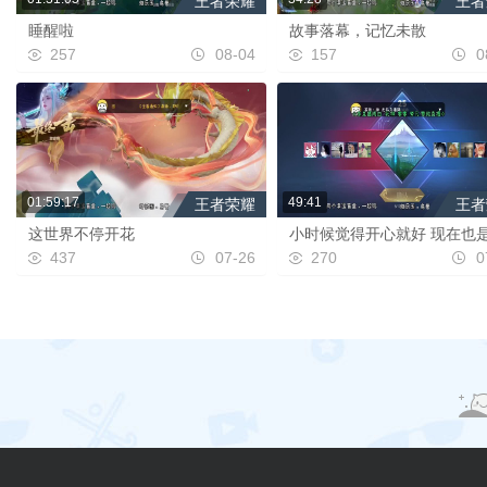
王者荣耀
王者
睡醒啦
故事落幕，记忆未散
257
08-04
157
0
01:59:17
49:41
王者荣耀
王者
这世界不停开花
小时候觉得开心就好 现在也
437
07-26
270
0