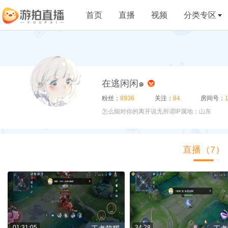
首页
直播
视频
分类专区
在逃闲闲๑
粉丝：
8936
关注：
84
房间号：
怎么能对你的离开说无所谓
IP属地：山东
直播（7）
01:31:05
34:28