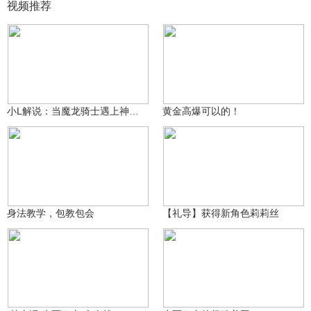
视频推荐
㊧手ゞ小L酱～～
3.6万
咸鱼小鸽鸽哈
14.7万
小L解说：当魔龙骑士遇上神仙武器天团会擦出怎样的火花？
黄金高爆可以的！
生死狙击大熊猫
5.3万
伦敦2029
2.8万
身法教学，包教包会
【礼导】获得新角色莉莉丝
赫志泽
1.4万
生死狙击大熊猫
5832