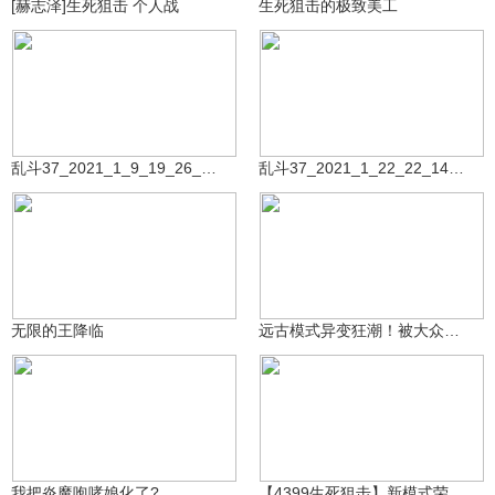
[赫志泽]生死狙击 个人战
生死狙击的极致美工
祝您玩的开心Ngf
祝您玩的开心Ngf
7477
6553
乱斗37_2021_1_9_19_26_15_937_2
乱斗37_2021_1_22_22_14_43_23
森烁丶小杨
㊧手ゞ小L酱～～
2万
422
无限的王降临
远古模式异变狂潮！被大众遗忘的神奇模式！
生死狙击大熊猫
3.6万
风禾丶有糖有果超宠粉
4626
我把炎魔咆哮娘化了?
【4399生死狙击】新模式荣光号建设，低阶宝石可以升级为高阶