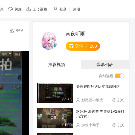
息
关注
上传视频
登录
注册
举报
南夜听雨
关注
269
推荐视频
弹幕列表
自动连播
失败在即狂送队友花额啊这
299
00:53
影魔团の纸鸢~宁(唱歌
欢乐杯 海选赛 界曹操1V2暴打
冯方女！
316
01:03
游戏小助手