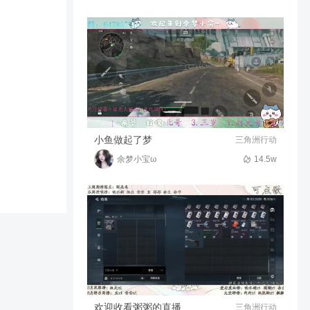
【残念解说】钟繇界董卓一刀
一个小朋友
3722
07:38
影魔团の残念
白衣渡江 鞠义刘协真好用
5006
02:53
南夜听雨
玩的就图个开心 ^_^
小鱼做起了梦
三角洲行动
余梦小宝ω
14.5w
228
01:26
崤函河洛西
十殿阎罗 听说**王很难打
3713
08:59
南夜听雨
欢迎收看粥粥的直播
三角洲行动