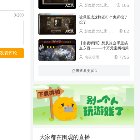
105
02:38
影魔团の纸鸢~宁(唱歌
0/200
被碾压成这样还打个鬼呀投了
投了
82
00:30
影魔团の纸鸢~宁(唱歌
【南夜听雨】想从凉企手里搞
点东西 ———十万元宝祈福第
发表评论
二期
7795
02:16
南夜听雨
11111111
点击查看更多
238
04:36
战神y99a
军八全忠局教学（上）
1348
04:07
Tmzxfe丷浪尘
强命中组合，
610
04:01
离狐太守
大家都在围观的直播