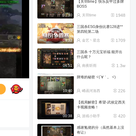
【关羽time】快乐反甲过多牌
BOSS
1948
01:30
关羽time
三国杀ESG身份比赛128进**
第四轮第二场
1709
09:32
金艺丶星念
三国杀 十万元宝祈福 能开出
什么呢？
1.3w
04:51
南夜听雨
牌堆的秘密ヾ(´∀｀。ヾ)
送
226
10:40
崤函河洛西
【残局解密】希望-武侯定西关
卡视频攻略！
420
00:38
游戏小助手
感谢氪佬的分（虽然基本上没
有让）