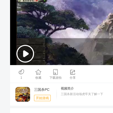
00:00
/
02:54
1
收藏
下载游拍
分享
视频简介
三国杀PC
三国杀新活动场虎牢关了解一下
开始游戏