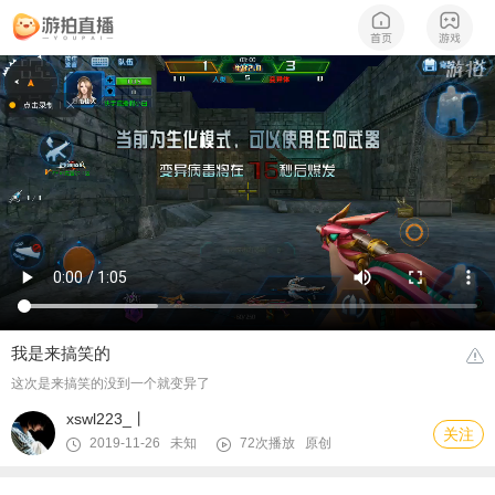
我是来搞笑的
这次是来搞笑的没到一个就变异了
xswl223_丨
关注
2019-11-26 未知
72次播放
原创