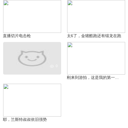
星墨很无奈
凉风(/≧▽≦)
174
171
直播切片电击枪
太6了，金猪酷跑还有镭龙在跑
0
759858551
1590
刚来到游拍，这是我的第一个作品，不喜勿喷
偶像练习生肖星耀
169
耶，兰斯特叔叔依旧强势