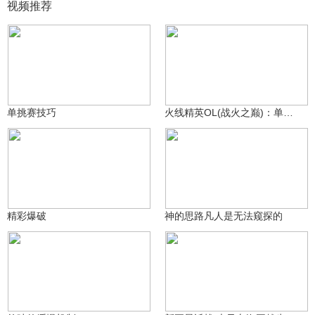
视频推荐
驰～翼
驰～翼
650
493
单挑赛技巧
火线精英OL(战火之巅)：单挑塞
小范_(;ω;)
星墨很无奈
1338
284
精彩爆破
神的思路凡人是无法窥探的
锐星★
超级飛侠
40.2万
1437