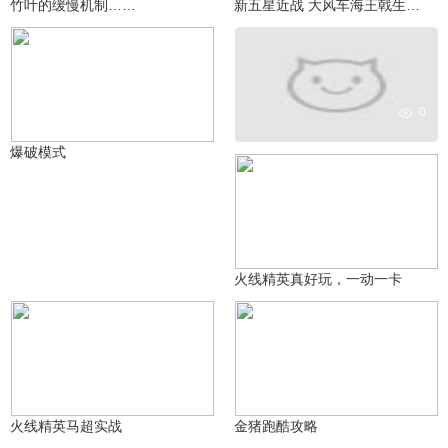
竹叶的缓慢机制……
新五星近战 大风车海王戟生化屠魔秀
0
驰～翼
391
爆破模式
君溪°
2146
火线精英真好玩，一动一卡
夏炎嗯
昆宇_う
1676
174
火线精英马超实战
金猪跑酷攻略