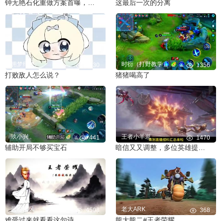
钟无艳石化重做方案首曝，另有提及多位英雄
这最后一次的分离
拥梦纤梦
时衍（打野教学）
3130
1356
打败敌人怎么说？
猪猪喝高了
玖小兴
王者小羊崽
441
1470
辅助开局不够买宝石
暗信又又调整，多位英雄提及丨策划直播爆料
云影清风
老大ARK
4508
368
难受过来就看看这句诗
熊大熊二#王者荣耀