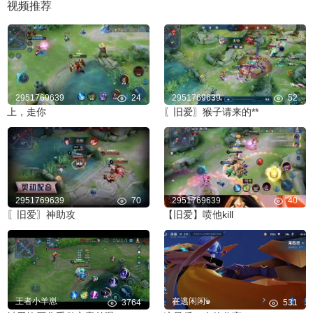
视频推荐
2951769639
24
2951769639
52
上，走你
〖旧爱〗猴子请来的**
2951769639
70
2951769639
40
〖旧爱〗神助攻
【旧爱】喷他kill
王者小羊崽
在逃闲闲๑
3764
531