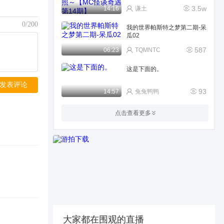
期】
3.5w
14:16
谦土
0/200
我的世界帕斯特之梦第二期-呆
瓜02
587
06:23
TQMNTC
这是下面的。
发表评论
93
14:57
兔兔鸭鸭
我的世界VS僵尸
点击查看更多
58
07:41
空闲又阳光的盒饭kyna
MC冷知识
328
00:21
我的世界木头人
我的世界游漫**期间的无聊生
活（一）：外出
190
03:11
白之秋雪Official
大家都在围观的直播