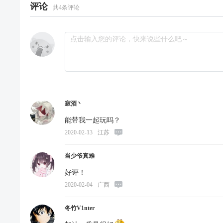
评论
共
4
条评论
寂酒丶
能带我一起玩吗？
2020-02-13
江苏
当少爷真难
好评！
2020-02-04
广西
冬竹V1nter