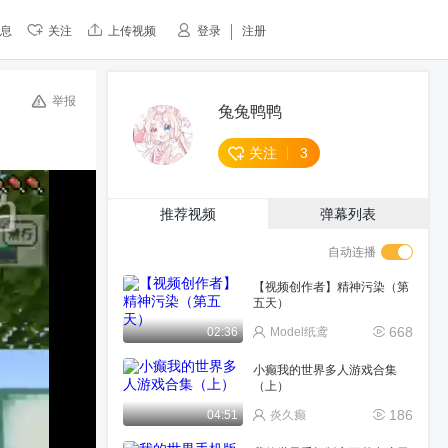
息
关注
上传视频
登录
注册
举报
兔兔鸭鸭
关注
3
推荐视频
弹幕列表
自动连播
【视频创作者】精神污染（第
五天）
668
02:36
Model纸鸢
小癫我的世界多人游戏合集
（上）
186
04:51
炎久癫