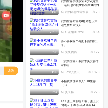
我的世界手机版宝可梦点这里
一起玩 @我的世界皓宸 #我的
世界
70
01:49
我的迷你世界浩辰
我的世界布吉岛#原本想玩幸
运之柱结果没人
64
23:16
红蓝相间Lxmc
喜不喜欢嘛？再把下面的发出
来。
127
13:36
兔兔鸭鸭
《我的世界》假如木头变得非
常稀有
发送
1870
01:32
Te逐光依云进星落
小癫我的世界单人1.18生存
（5）
276
12:54
炎久癫
耶？谦土驾照呢？哦，谦土没
驾照～【MC怪谈奇遇第14