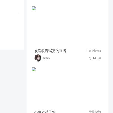
这个拍了很多遍的。
78
11:31
兔兔鸭鸭
找师傅啊！啊！啊！啊！
啊！！！
76
00:29
兔兔鸭鸭
欢迎收看粥粥的直播
三角洲行动
粥粥๑
14.5w
小鱼做起了梦
无畏契约