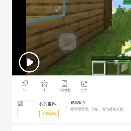
00:00
/
04:15
57
1
下载游拍
分享
视频简介
我的世界-铜器时代
嗯嗯嗯嗯嗯。加油。可能继续更新。
下载游戏