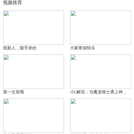
视频推荐
夜耀46
夜耀46
286
512
我新人，随手录的
大家寒假快乐
夜耀46
㊧手ゞ小L酱～～
3.6万
526
第一次发哦
小L解说：当魔龙骑士遇上神仙武器天团会擦出怎样的火花？
咸鱼小鸽鸽哈
14.7万
生死狙击大熊猫
5.3万