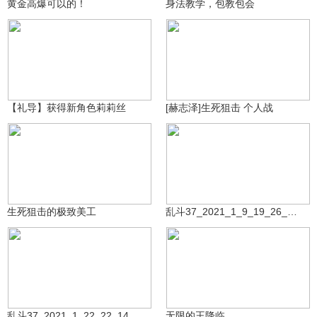
黄金高爆可以的！
身法教学，包教包会
伦敦2029
2.8万
赫志泽
1.4万
【礼导】获得新角色莉莉丝
[赫志泽]生死狙击 个人战
生死狙击大熊猫
祝您玩的开心Ngf
5832
7477
生死狙击的极致美工
乱斗37_2021_1_9_19_26_15_937_2
祝您玩的开心Ngf
森烁丶小杨
6553
422
乱斗37_2021_1_22_22_14_43_23
无限的王降临