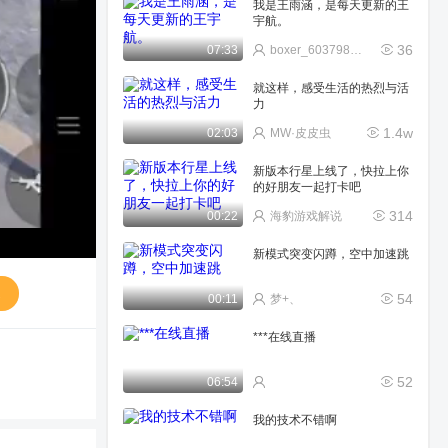
我是王雨涵，是每天更新的王
宇航。
36
07:33
boxer_60379854k
就这样，感受生活的热烈与活
力
1.4w
02:03
MW·皮皮虫
新版本行星上线了，快拉上你
的好朋友一起打卡吧
314
00:22
海豹游戏解说
新模式突变闪蹲，空中加速跳
送
54
00:11
梦+、
***在线直播
52
06:54
我的技术不错啊