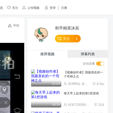
息
关注
上传视频
登录
注册
举报
和平精英沐辰
关注
1
推荐视频
弹幕列表
自动连播
【视频创作者】我最喜欢的一
个苟神之点
8.8w
01:03
真神降临･超王神鬼
每天早上起来的第1把游戏
324
04:59
机智又萌萌的盒饭uib