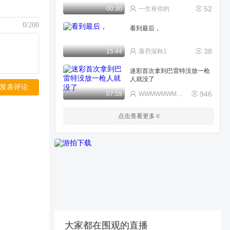
52
00:30
一生有你的
0/200
看到最后，
38
15:44
落乔深秋1
迷彩首次拿到巴雷特没放一枪
人就没了
发表评论
946
07:59
WWMWMWMWMWWWWWWWWWWW
新活动九霄看看欧皇的打开方
点击查看更多
式
405
00:38
顾某想出头
今天连更团竞视频快来看
64
05:38
CHN申
吃鸡日常
76
00:58
WERID久伴
大家都在围观的直播