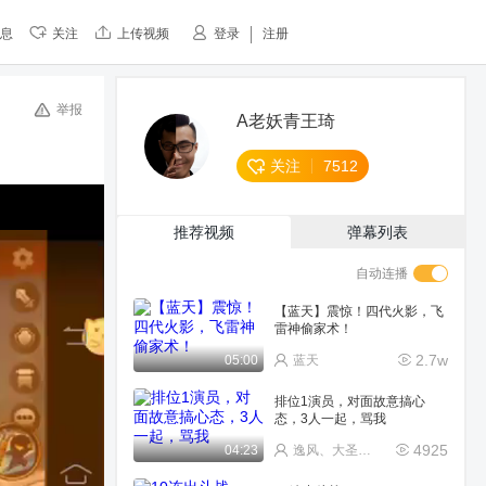
息
关注
上传视频
登录
注册
举报
A老妖青王琦
关注
7512
推荐视频
弹幕列表
自动连播
【蓝天】震惊！四代火影，飞
雷神偷家术！
2.7w
05:00
蓝天
排位1演员，对面故意搞心
态，3人一起，骂我
4925
04:23
逸风、大圣想破6000粉