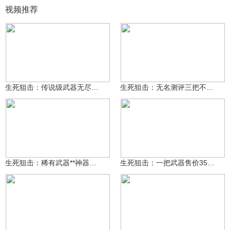
视频推荐
3015139494
8787
3015139494
6925
生死狙击：传说级武器无尽光影是真的变态，无名开技能直接无敌了
生死狙击：无名测评三把不同的英雄级霰弹枪，全部都是神器啊！
3015139494
2081
3015139494
9652
生死狙击：稀有武器**神器见过没有？用这武器打人一下肯定很痛
生死狙击：一把武器售价3500金币？托尔之触的性能到底如何？
㊧手ゞ小L酱～～
3.6万
观星瑶
1.4万