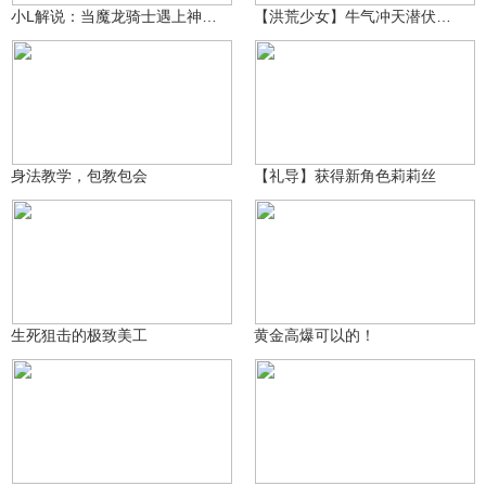
小L解说：当魔龙骑士遇上神仙武器天团会擦出怎样的火花？
【洪荒少女】牛气冲天潜伏教学
生死狙击大熊猫
5.3万
伦敦2029
2.8万
身法教学，包教包会
【礼导】获得新角色莉莉丝
生死狙击大熊猫
咸鱼小鸽鸽哈
14.7万
5880
生死狙击的极致美工
黄金高爆可以的！
祝您玩的开心Ngf
祝您玩的开心Ngf
6553
7477