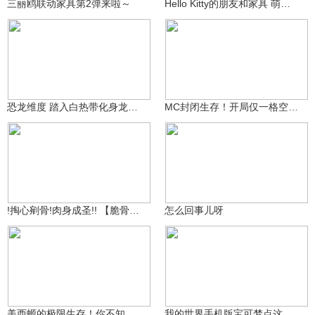
三丽鸥联动家具第2弹来啦～
Hello Kitty的朋友和家具 萌入我的世界
2.8万
兮小洁
31.4万
Annsauce^
恐龙维度 踏入白热带化身龙王！
MC封闭生存！开局仅一格空间？携手动物一起自闭！
大魔王笨鹅Q
28.1万
二水_星翰
4074
!掏心剜骨!肉身成圣!! 【脆骨症生存】
怎么回事儿呀
99万+
我的迷你世界浩辰
3684130214
3916
美西螈的极限生存！你不知道的MC萌宠噩梦
我的世界手机版宝可梦点这里一起玩 @我的世界皓宸 #我的世界