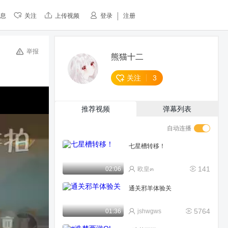
息
关注
上传视频
登录
注册
举报
熊猫十二
关注
3
推荐视频
弹幕列表
自动连播
七星槽转移！
141
02:06
欧皇๓
通关邪羊体验关
5764
01:36
jshwgws