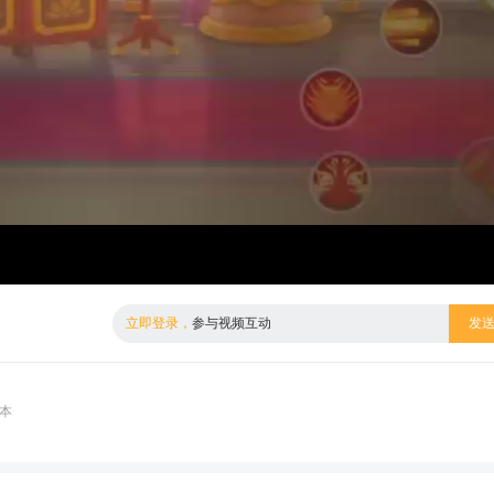
倍数
标清
立即登录，
参与视频互动
发
本