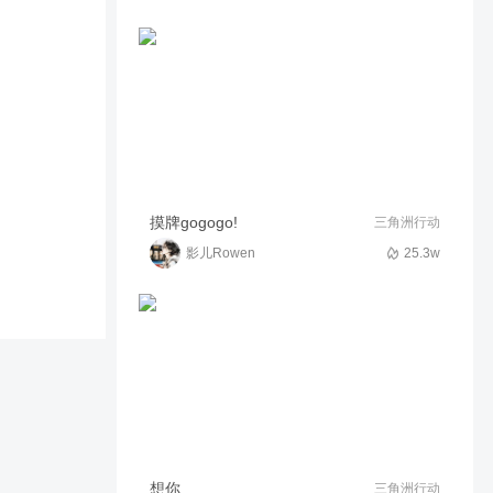
这大概就是我玩游戏的日常了
543
02:34
荣耀丶表情厨师长
【造梦西游OL】攀腾绕树末
7113
03:08
强酸柠檬2
摸牌gogogo!
三角洲行动
影儿Rowen
25.3w
想你
三角洲行动