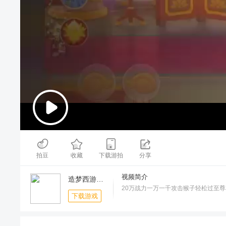
00:00
/
03:57
拍豆
收藏
下载游拍
分享
视频简介
造梦西游OL-周年庆典
20万战力一万一千攻击猴子轻松过至尊
下载游戏