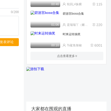
115
00:46
轮回乄纵横
0/200
碧游宫boss合集
220
01:06
是瑞瑞丫（赌圣）
时来运转抽奖
发表评论
6001
00:10
Ts鲨鱼辣椒
30w战**打无当
点击查看更多
46
01:39
°°沉香°°
直上六十六层
493
00:54
逆天_★_
貔貅和冰龙对比
76
03:56
大家都在围观的直播