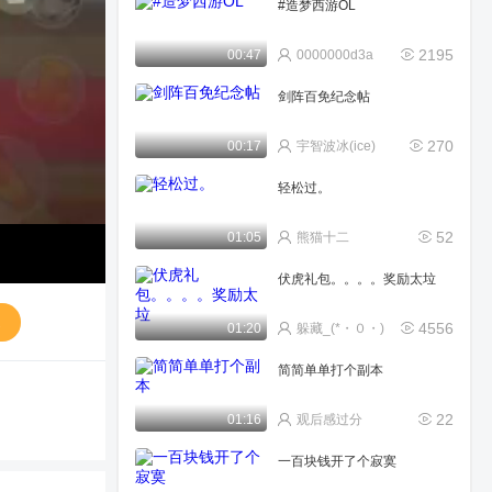
#造梦西游OL
2195
00:47
0000000d3a
剑阵百免纪念帖
270
00:17
宇智波冰(ice)
轻松过。
52
01:05
熊猫十二
伏虎礼包。。。。奖励太垃
送
4556
01:20
躲藏_(*・０・)
简简单单打个副本
22
01:16
观后感过分
一百块钱开了个寂寞