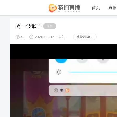
首页
直播
秀一波猴子
原创
52
2020-05-07
未知
造梦西游OL