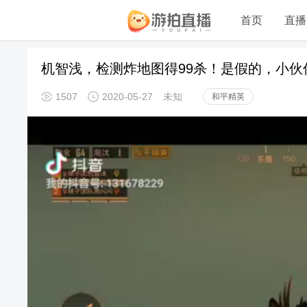
首页
直播
机智浅，检测炸地图得99杀！是假的，小伙
1507
2020-05-27
未知
和平精英