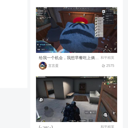
机智浅，爆炸就是艺术，这个
地图到底要怎么赢？
1380
21:01
妹子团机智浅(已开学)
给我一个机会，我想早餐吃上俩包子〔哭〕
和平精英
言言蛋
2575
(｡･ω･｡)
和平精英