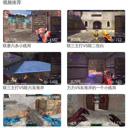
视频推荐
大力阿
大力阿
1582
712
联赛六杀小残局
联三主打VS联二告白
大力阿
大力阿
1408
543
联三主打VS联六东海岸
力力VS东海岸的一个小残局
㊧手ゞ小L酱～～
3.6万
咸鱼小鸽鸽哈
14.7万