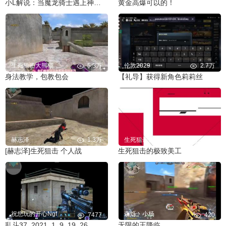
小L解说：当魔龙骑士遇上神仙武器天团会擦出怎样的火花？
黄金高爆可以的！
生死狙击大熊猫
5.3万
伦敦2029
2.7万
身法教学，包教包会
【礼导】获得新角色莉莉丝
赫志泽
1.3万
生死狙击大熊猫
5604
[赫志泽]生死狙击 个人战
生死狙击的极致美工
祝您玩的开心Ngf
森烁丶小杨
7477
420
乱斗37_2021_1_9_19_26_15_937_2
无限的王降临