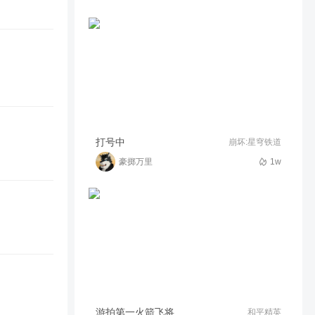
日常娱乐
42
01:39
别心动_
转职体系
1.3w
02:14
丿灬小趴菜丶
造梦西游OL2020超级锦鲤
打号中
崩坏:星穹铁道
豪掷万里
1w
1.2w
02:05
丿灬小趴菜丶
游拍第一火箭飞将
和平精英