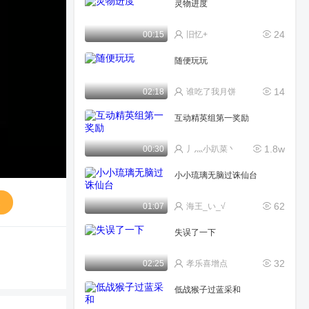
灵物进度
24
00:15
旧忆+
随便玩玩
14
02:18
谁吃了我月饼
互动精英组第一奖励
1.8w
00:30
丿灬小趴菜丶
小小琉璃无脑过诛仙台
送
62
01:07
海王_い_√
失误了一下
32
02:25
孝乐喜增点
低战猴子过蓝采和