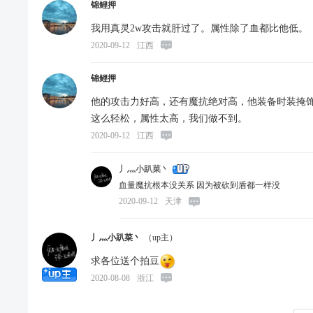
锦鲤押
我用真灵2w攻击就肝过了。属性除了血都比他低。
2020-09-12
江西
锦鲤押
他的攻击力好高，还有魔抗绝对高，他装备时装掩饰
这么轻松，属性太高，我们做不到。
2020-09-12
江西
丿灬小趴菜丶
血量魔抗根本没关系 因为被砍到盾都一样没
2020-09-12
天津
丿灬小趴菜丶
（up主）
求各位送个拍豆
2020-08-08
浙江