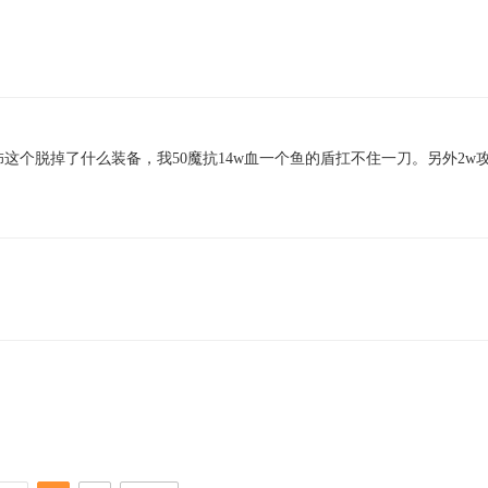
这个脱掉了什么装备，我50魔抗14w血一个鱼的盾扛不住一刀。另外2w