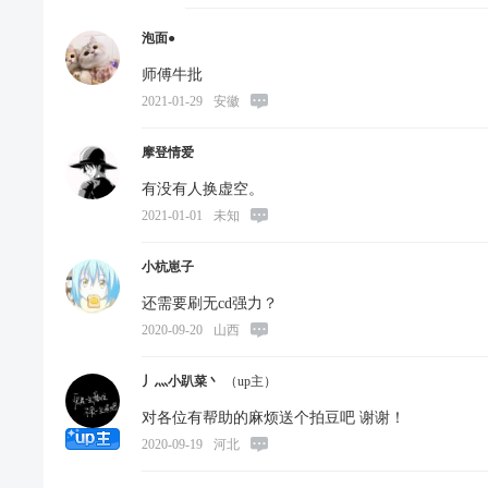
泡面●
师傅牛批
2021-01-29
安徽
摩登情爱
有没有人换虚空。
2021-01-01
未知
小杭崽子
还需要刷无cd强力？
2020-09-20
山西
丿灬小趴菜丶
（up主）
对各位有帮助的麻烦送个拍豆吧 谢谢！
2020-09-19
河北