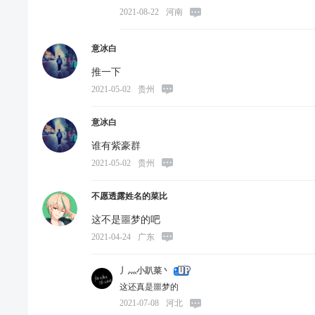
2021-08-22
河南
意冰白
推一下
2021-05-02
贵州
意冰白
谁有紫豪群
2021-05-02
贵州
不愿透露姓名的菜比
这不是噩梦的吧
2021-04-24
广东
丿灬小趴菜丶
这还真是噩梦的
2021-07-08
河北