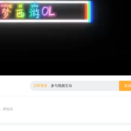
倍数
标清
立即登录，
参与视频互动
发
，求拍豆