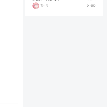
宝∽宝
650