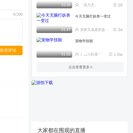
28
03:36
「吾乃天」
0/200
今天无脑打妖兽一变过
34
01:47
安静又温柔的盒饭fjec
宠物学技能
发表评论
1.6w
01:02
丿灬小趴菜丶
八戒传说剑简单过
点击查看更多
22
01:33
boxer_6789453204c
没有才艺，诛仙台
462
00:29
Fire丶晓韦か
狐狸养成之路
4840
01:05
最爱不过成果
大家都在围观的直播