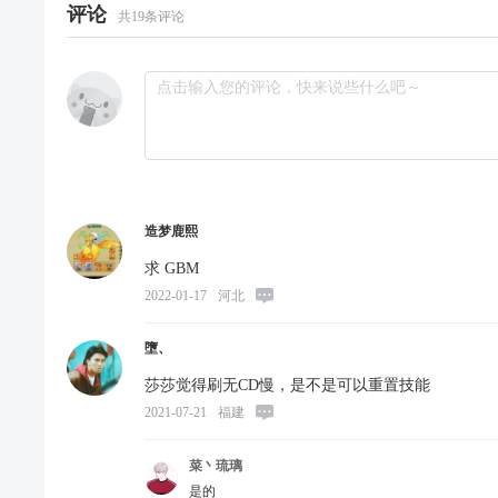
评论
共
19
条评论
造梦鹿熙
求 GBM
2022-01-17
河北
墮、
莎莎觉得刷无CD慢，是不是可以重置技能
2021-07-21
福建
菜丶琉璃
是的