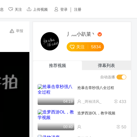
息
关注
上传视频
登录
注册
举报
丿灬小趴菜丶
关注
5834
推荐视频
弹幕列表
自动连播
抢暴击章秒强八全过程
433
04:19
_两袖清风_
造梦西游OL，教学视频
50
00:40