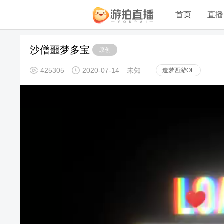
首页
直播
沙僧噩梦多宝
原创
425305
2020-07-14
未知
造梦西游OL