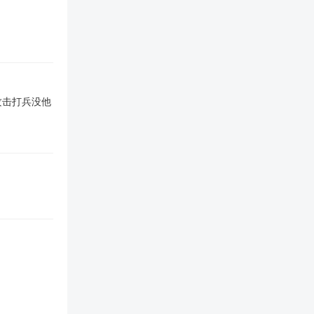
攻击打兵没他