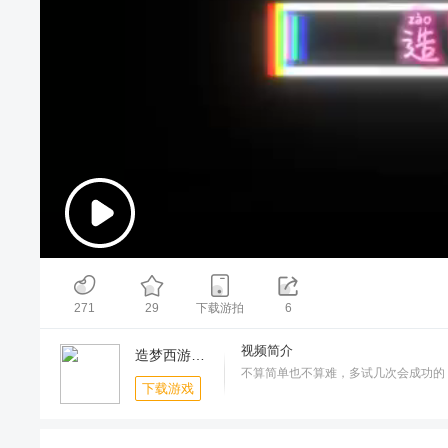
00:00
/
02:51
271
29
下载游拍
6
视频简介
造梦西游OL-周年庆典
不算简单也不算难，多试几次会成功的
下载游戏