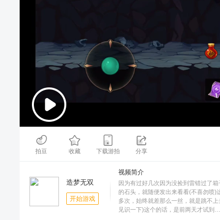
00:00
/
00:19
拍豆
收藏
下载游拍
分享
视频简介
造梦无双
因为有过好几次因为没捡到雷错过了箱
的石头，就随便发出来看看(不喜勿喷
开始游戏
多次，始终就差那么一丝，就是跳不上
见识一下)这个的话，是前两天才试到