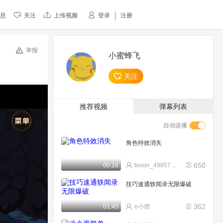
息
关注
上传视频
登录
注册
举报
小蜜蜂飞
关注
推荐视频
弹幕列表
自动连播
角色特效消失
650
00:16
boxer_4985712638a
技巧速通轶闻录无限爆破
362
01:45
e小熠