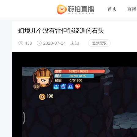
首页
直播
幻境几个没有雷但能绕道的石头
439
2020-07-24
未知
造梦无双