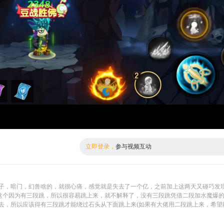
倍数
高清
立即登录，
参与视频互动
子，暗门，幻兽啥的，就很心痛，感觉就是失去了一个亿，之前加上这两天又碰巧发
)这个因为有三段跳，所以很容易跳上来，就不解释了，没有三段跳凭借二段加水魔爆
去，所以应该得有三段跳才能绕过石头从下面跳上来(如果有大佬用二段跳上来，希望
…