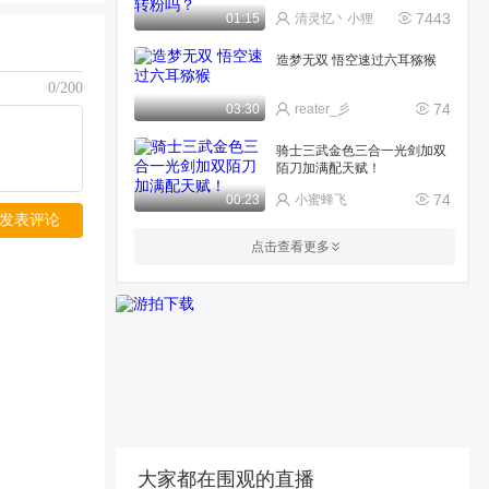
7443
01:15
清灵忆丶小狸
造梦无双 悟空速过六耳猕猴
0/200
74
03:30
reater_彡
骑士三武金色三合一光剑加双
陌刀加满配天赋！
74
00:23
小蜜蜂飞
发表评论
八戒最强锥刺流加点附带视频
点击查看更多
图片
188
00:52
没有嘴了
策划来看看你们做的兔子
339
00:18
公族晴雪秋香
劳夸上学记
387
06:07
玩啥啥削
大家都在围观的直播