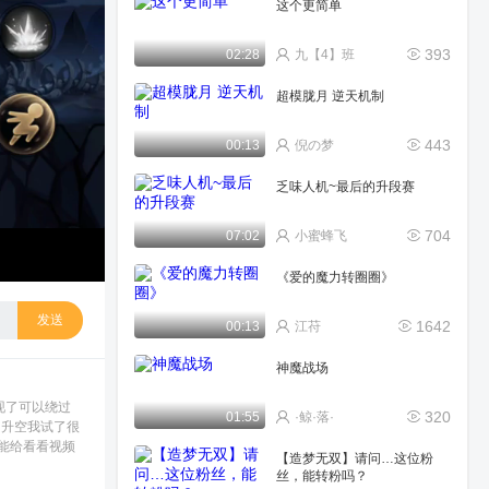
这个更简单
393
02:28
九【4】班
超模胧月 逆天机制
443
00:13
倪の梦
乏味人机~最后的升段赛
704
07:02
小蜜蜂飞
《爱的魔力转圈圈》
发送
1642
00:13
江苻
神魔战场
现了可以绕过
320
01:55
·鲸·落·
的升空我试了很
能给看看视频
【造梦无双】请问…这位粉
丝，能转粉吗？