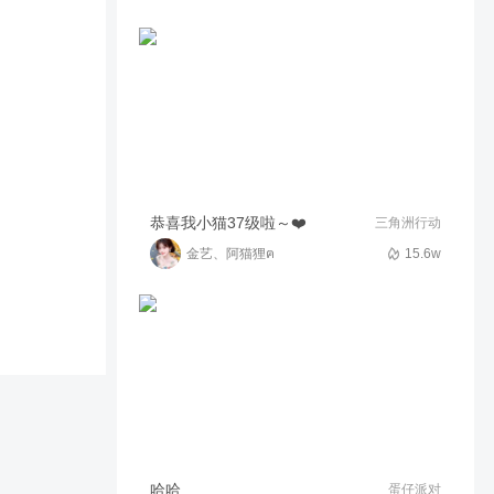
造梦无双唐僧硬刚黄泉路Boos
127
02:15
boxer_310278659
碰巧拿到了三个咖啡加攻速，
以及一个加攻速的技能，展示
一下效果
56
00:34
小蜜蜂飞
恭喜我小猫37级啦～❤️
三角洲行动
金艺、阿猫狸ฅ
15.6w
哈哈
蛋仔派对