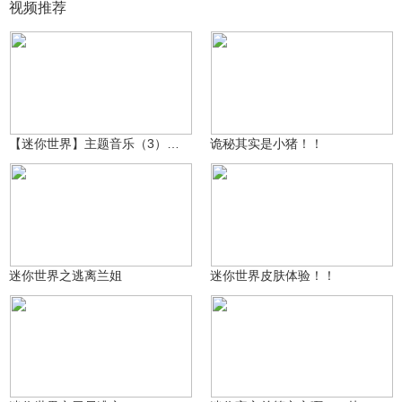
视频推荐
英明家丶Yimika
富贵儿与美丽丶
7705
3651
【迷你世界】主题音乐（3）：尖峰时刻
诡秘其实是小猪！！
富贵儿与美丽丶
富贵儿与美丽丶
3437
2255
迷你世界之逃离兰姐
迷你世界皮肤体验！！
富贵儿与美丽丶
つTeaの脆皮°づ
8874
1702