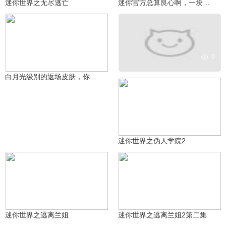
迷你世界之无尽逃亡
迷你官方总算良心啊，一块钱的皮肤太香了！
0
つTeaの脆皮°づ
4705
白月光级别的返场皮肤，你还会选择买安娜吗？
富贵儿与美丽丶
2512
迷你世界之伪人学院2
富贵儿与美丽丶
富贵儿与美丽丶
9939
760
迷你世界之逃离兰姐
迷你世界之逃离兰姐2第二集