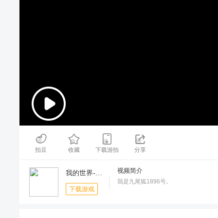
00:00
/
23:14
拍豆
收藏
下载游拍
分享
视频简介
我的世界-铜器时代
我是九尾狐1896号。
下载游戏