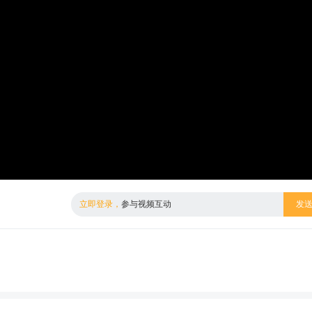
倍数
标清
立即登录，
参与视频互动
发