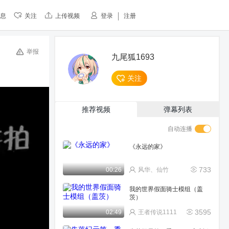
息
关注
上传视频
登录
注册
举报
九尾狐1693
关注
推荐视频
弹幕列表
自动连播
《永远的家》
733
00:26
风华、仙竹
我的世界假面骑士模组（盖
茨）
3595
02:49
王者传说1111