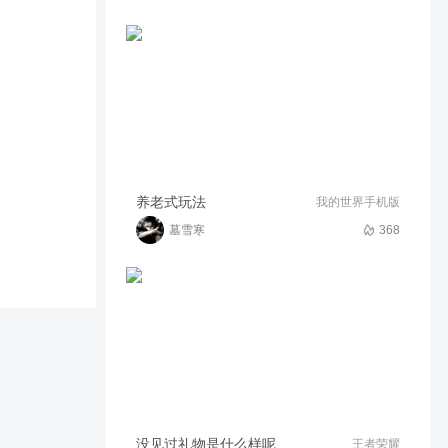
我的世界等价交换生存1，求
点个拍豆豆。
48
36:46
九尾狐1693
欢迎收看我的世界遗迹生存第
一期。
48
18:54
九尾狐1693
我的世界模组生存第五期。
养老式玩法
我的世界手机版
墓雪寒
368
46
30:16
九尾狐1693
没见过礼物是什么样呢
王者荣耀