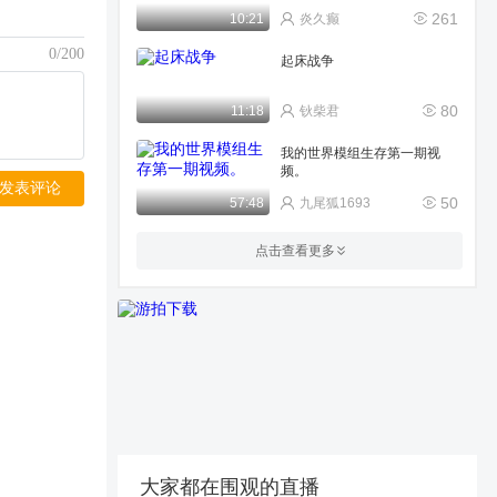
261
10:21
炎久癫
0/200
起床战争
80
11:18
钬柴君
我的世界模组生存第一期视
频。
发表评论
50
57:48
九尾狐1693
jojo生存第一期来了
点击查看更多
395
02:40
错误错误_℡
素材而已
20
04:26
我的世界小林&lt;搞笑短片&gt;
196
01:14
小林同学呀
大家都在围观的直播