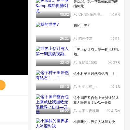
失落纪元第一季&amp;成功抓
捕剑龙
68
08:02
CHN欢乐恶魂解说
我的世界7
91
26:21
昭苏传媒
世界上估计有人第一期挑战视
频。
378
32:42
九尾狐1693
这个村子里居然有钻石！！！
送
18
05:13
封尘小可_℡
这个国产整合包上来就让我拯
救无限世界？EP1—开端
4.5w
06:22
界不世夜魂嘛
小癫我的世界多人冰源对决