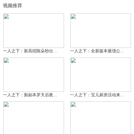
视频推荐
仙鹤队长a
仙鹤队长a
2122
2275
一人之下：新高招陈朵秒出需要多少招募卷？
一人之下：全新版本最强公会联赛震撼来袭，巅峰挑战第三季开启
仙鹤队长a
仙鹤队长a
1528
1579
一人之下：新副本罗天后夜，各种活动奖励领不停
一人之下：宝儿厨房活动来袭，新pve副本要来了？
手游炽天使
24.1万
无宁解说
238