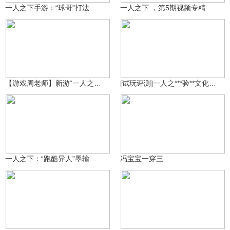
一人之下手游：“球哥”打法分析，拿到先**当于赢一半
一人之下 ，第5期视频专精雷法。
24.7万
在下小师弟
10.2万
3228147222
【游戏周老师】新游“一人之下手游”公测，宝儿姐等你来守护
[试玩评测]一人之***验**文化下的异人世界！
仙鹤队长a
13.9万
11.1万
3219218719
一人之下：“跑酷异人”墨输，只要我跑得快，失败就追不上我
冯宝宝一穿三
o何总o
12.9万
18.7万
2947454953