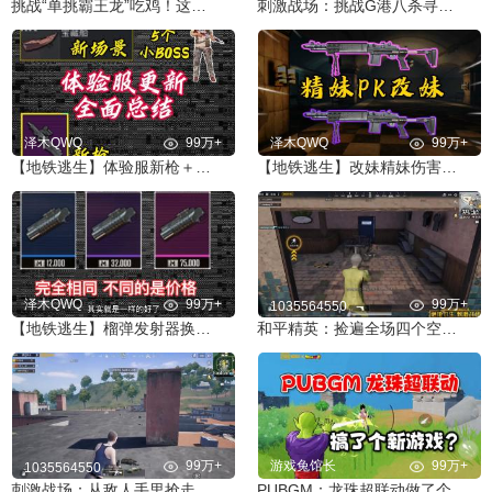
挑战“单挑霸王龙”吃鸡！这才是真正猛男游戏！
刺激战场：挑战G港八杀寻信号枪 却被神仙武器一枪带走？！
泽木QWQ
99万+
泽木QWQ
99万+
【地铁逃生】体验服新枪＋新场景＋新BOSS＋新机制
【地铁逃生】改妹精妹伤害全测试 谁才是地铁的神
泽木QWQ
99万+
99万+
1035564550
【地铁逃生】榴弹发射器换弹速度测试
和平精英：捡遍全场四个空投箱 上千发马格南 超富物资落地六杀
99万+
游戏兔馆长
99万+
1035564550
刺激战场：从敌人手里抢走超级信号枪！却被**一枪打死？
PUBGM：龙珠超联动做了个新游戏？新地图玩法龟派神功打不停