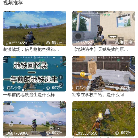
视频推荐
99万+
泽木QWQ
99万+
1035564550
刺激战场：信号枪把空投箱打上天？竟掉下来两把AWM！
【地铁逃生】天赋失效的原因找到了 通过测试告诉你答案
西瓜佘浩
99万+
西瓜佘浩
99万+
一年前的地铁逃生是什么样子的你们的初心
经常在学校白给。是什么问题解决办法来看看。
99万+
99万+
3687709866
1035564550