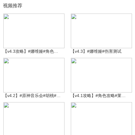
视频推荐
金艺丶梦兮
金艺丶梦兮
5570
7423
【v4.3攻略】#娜维娅#角色攻略
【v4.3】#娜维娅#伤害测试
金艺丶梦兮
金艺丶梦兮
3.2万
1551
【v4.2】#原神音乐会#胡桃#核爆
【v4.1攻略】#角色攻略#莱欧斯利
米哈游动画
12.3万
沃雅妮莎
4964