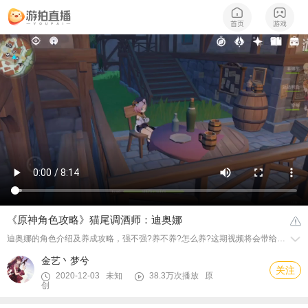
《原神角色攻略》猫尾调酒师：迪奥娜
迪奥娜的角色介绍及养成攻略，强不强?养不养?怎么养?这期视频将会带给你答案
金艺丶梦兮
关注
2020-12-03 未知
38.3万次播放
原
创