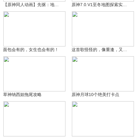
【原神同人动画】先驱：地表之上EP1
原神7.0.V1至冬地图探索实机演示视频其一
青年不负卿
玖健
2044
9990
面包会有的，女生也会有的！
这首歌怪怪的，像重逢，又像离别
妮莲子
提瓦特老村长
825
5863
草神纳西妲拖尾攻略
原神月球10个绝美打卡点
提瓦特老村长
萌宠教主
59.2万
2327