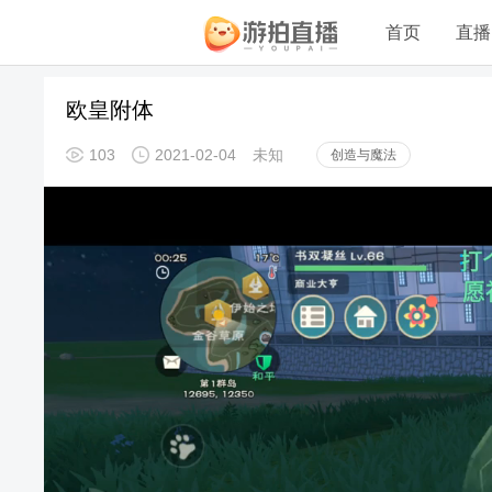
首页
直播
欧皇附体
103
2021-02-04
未知
创造与魔法