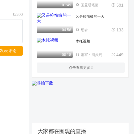
581
01:49
圆盖塔塔酱
0/200
又是捡辣椒的一天
133
04:56
惩岩
木托视频
发表评论
449
00:18
萧家丶消炎药
十步解说。创造与魔法新的活
点击查看更多
动来啦！雪原狼王兄弟又要倒
霉啦！
226
52:47
十步解说
开了脚本，混战服315
60
00:15
残念的牛魔eab
举报用的
20
00:44
末雨婷
大家都在围观的直播