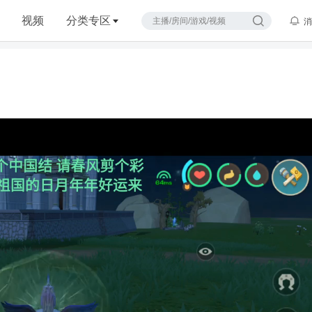
视频
分类专区
消