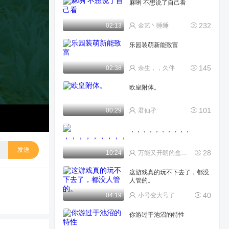
麻咧 不想说了自己看
232
02:13
金艺丶睡睡
乐园装萌新能致富
145
02:38
余生，，久伴
欧皇附体。
101
00:29
君仙孑
，，，，，，，，，，
发送
28
10:24
万能又开朗的盒饭pcca
这游戏真的玩不下去了，都没
人管的。
40
04:19
小号变大号了
你游过于池沼的特性