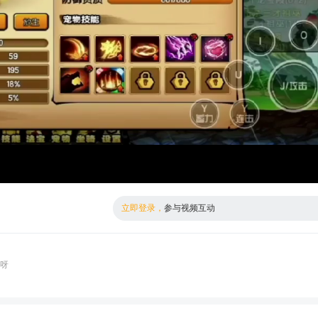
倍数
高清
立即登录，
参与视频互动
比呀