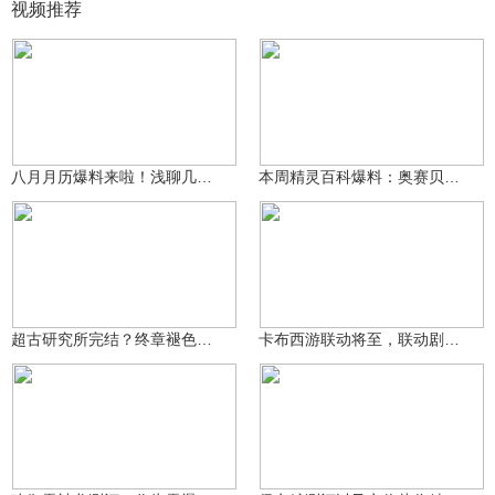
视频推荐
风间君！
风间君！
817
894
八月月历爆料来啦！浅聊几个重点和期待✨
本周精灵百科爆料：奥赛贝斯、建御雷神龙、雷雨水母、鸣雷猩等
风间君！
风间君！
5702
1566
超古研究所完结？终章褪色之城将上线，谈看法与期待
卡布西游联动将至，联动剧情与精灵强度推测与浅谈
风间君！
风间君！
414
902