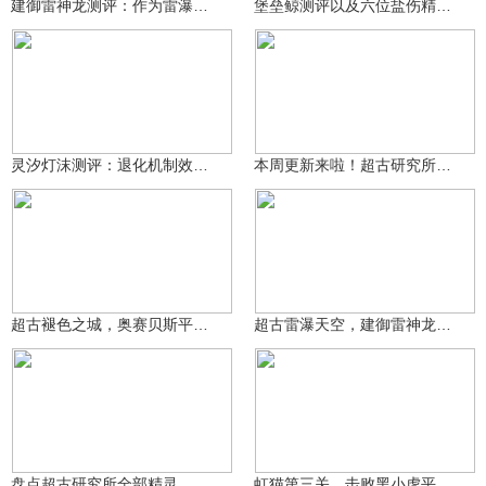
建御雷神龙测评：作为雷瀑天空的霸主精灵，是否值得培养？
堡垒鲸测评以及六位盐伤精灵的盘点与对比
风间君！
风间君！
397
549
灵汐灯沫测评：退化机制效果如何？是否值得培养？
本周更新来啦！超古研究所开放新区域，奥赛贝斯登场✨
无烬耀煌
无烬耀煌
213
151
超古褪色之城，奥赛贝斯平民稳定打法 西普大陆手游魔王超古研究
超古雷瀑天空，建御雷神龙平民稳定打法 西普大陆手游超古研究所
无烬耀煌
无烬耀煌
87
2569
盘点超古研究所全部精灵，好用实用精灵推荐 西普大陆手游
虹猫第三关，击败黑小虎平民低配打法 西普大陆手游破阵诛魔护卫