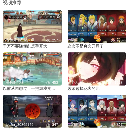
视频推荐
俊敏策士希特拉姆
新躯
257
236
千万不要随便乱反手开大
这次不是爽文开局了
善良的死神_ω
宇夜_か
453
1023
以前从未想过，一把游戏竟然不到2分钟结束
必须选择花火的比
ag藤藤蛇
boxer_308651497ga
347
391