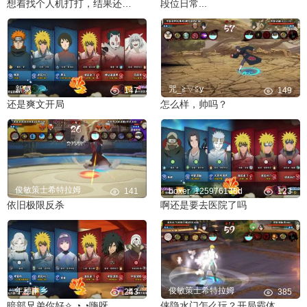
想着找个人机打打，结果还被摆了一套，具体细节请看操作
段位日常...
新躯
咒_≧▽≦y
147
149
还是爽文开局
怎么样，帅吗？
俊敏策士希特拉姆
141
boxer_125976138d
123
依旧极限反杀
啊还是要去医院了吗
年穗丰乡
俊敏策士希特拉姆
243
385
暗部兄弟你好✧ ◔.̮◔嗨呀
侠隐水门怎么玩？开局霸体螺旋丸