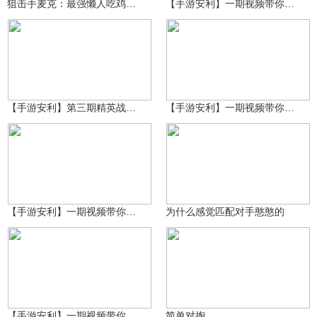
狙击手麦克：最强懒人吃鸡！一直趴在原地，全靠老天赏饭吃！
【手游安利】一期视频带你了解地铁逃生二周年答题机制！
原神糕手奇迹再现
原神糕手奇迹再现
1590
5308
【手游安利】第三期精英战场活动开启，秘钥价值显著提升！
【手游安利】一期视频带你了解长白仙宫全部十个首饰盒刷新点位！
原神糕手奇迹再现
心跳在说慌
938
2190
【手游安利】一期视频带你了解主题海岛速刷密钥和苟分思路！
为什么感觉匹配对手憨憨的
原神糕手奇迹再现
心跳在说慌
2283
2452
【手游安利】一期视频带你了解长白仙宫六个王室棺材刷新点位！
简单对掏