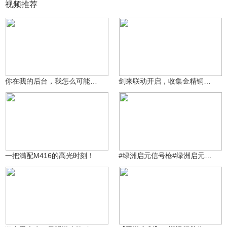
视频推荐
原神糕手奇迹再现
3110328117
38
2569
你在我的后台，我怎么可能输呢？
剑来联动开启，收集金精铜钱领系列外观！
99万+
原神糕手奇迹再现
3687709866
2065
一把满配M416的高光时刻！
#绿洲启元信号枪#绿洲启元玩法总裁室AW1v1v1介绍
99万+
原神糕手奇迹再现
3687709866
1465