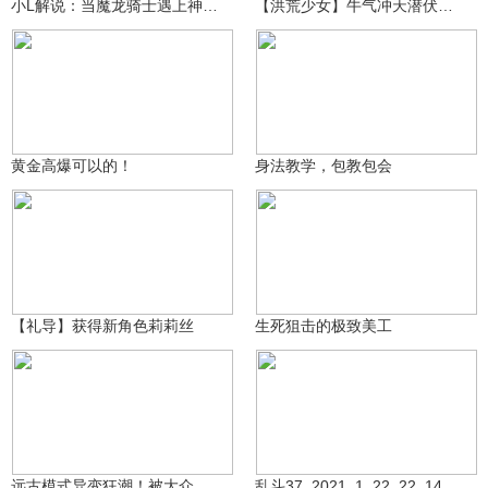
小L解说：当魔龙骑士遇上神仙武器天团会擦出怎样的火花？
【洪荒少女】牛气冲天潜伏教学
咸鱼小鸽鸽哈
14.7万
生死狙击大熊猫
5.3万
黄金高爆可以的！
身法教学，包教包会
伦敦2029
2.8万
生死狙击大熊猫
5857
【礼导】获得新角色莉莉丝
生死狙击的极致美工
㊧手ゞ小L酱～～
2万
祝您玩的开心Ngf
6553
远古模式异变狂潮！被大众遗忘的神奇模式！
乱斗37_2021_1_22_22_14_43_23