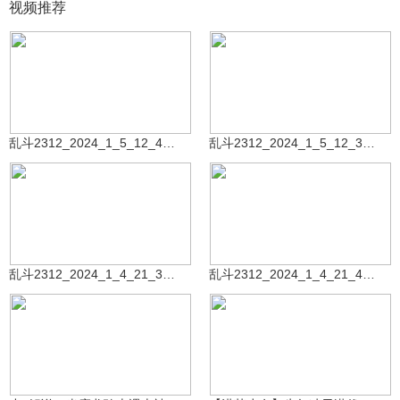
视频推荐
祝您玩的开心Ngf
祝您玩的开心Ngf
311
172
乱斗2312_2024_1_5_12_47_13_2
乱斗2312_2024_1_5_12_36_22_1
祝您玩的开心Ngf
祝您玩的开心Ngf
97
89
乱斗2312_2024_1_4_21_32_52_1
乱斗2312_2024_1_4_21_43_42_2
㊧手ゞ小L酱～～
3.6万
观星瑶
1.4万