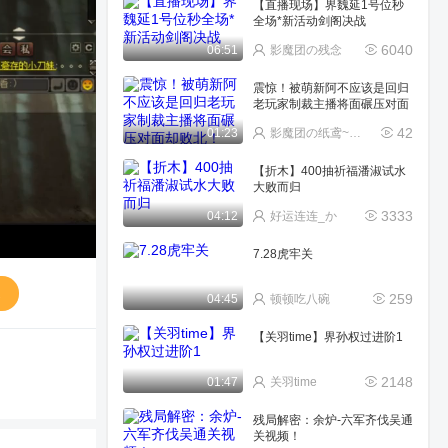
【直播现场】界魏延1号位秒
全场*新活动剑阁决战
6040
06:51
影魔团の残念
震惊！被萌新阿不应该是回归
老玩家制裁主播将面碾压对面
却败北！
42
01:23
影魔团の纸鸢~宁(唱歌
【折木】400抽祈福潘淑试水
大败而归
3333
04:12
好运连连_か
7.28虎牢关
送
259
04:45
顿顿吃八碗
【关羽time】界孙权过进阶1
2148
01:47
关羽time
残局解密：余炉-六军齐伐吴通
关视频！