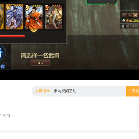
倍数
标清
立即登录，
参与视频互动
发
个闪电！