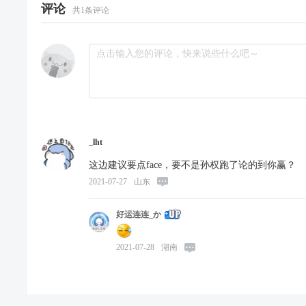
评论
共
1
条评论
_lht
这边建议要点face，要不是孙权跑了论的到你赢？
2021-07-27
山东
好运连连_か
2021-07-28
湖南