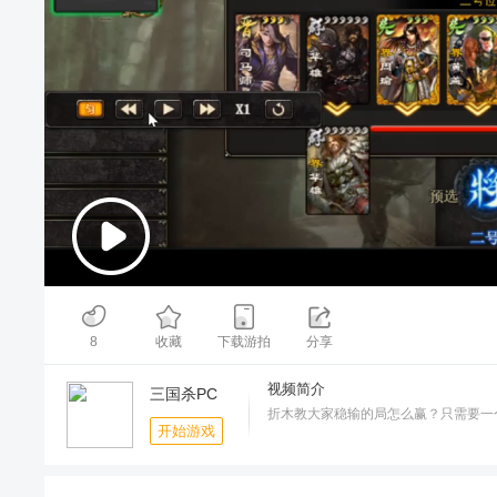
00:00
/
01:40
8
收藏
下载游拍
分享
视频简介
三国杀PC
折木教大家稳输的局怎么赢？只需要一
开始游戏