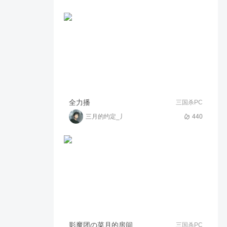
完美的主忠配合！
1670
04:24
游戏小助手
【身份争霸赛】晋级赛 第四组
1315
41:03
好运连连_か
富哥又被游卡制裁喽
全力播
三国杀PC
三月的约定_丿
440
44
02:23
影魔团の纸鸢~宁(唱歌
4v4半决赛 琴师丶镜子 vs 小
果无前队 第2局
810
01:05
游戏小助手
【关羽time】文书强识，才可
博于运筹
261
03:55
关羽time
【ESG身份争霸赛】半决赛 第
影魔团の菜月的房间
三国杀PC