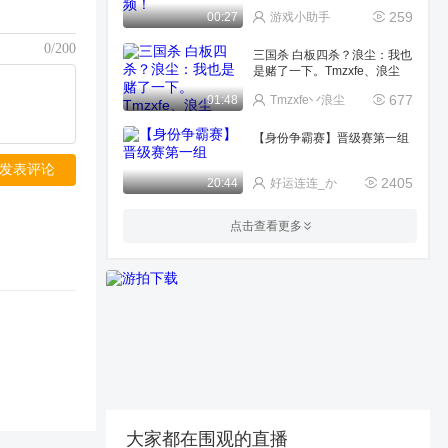
259
00:27
游戏小助手
0/200
三国杀 白板四杀？浪尘：我也
是赌了一下。Tmzxfe、浪尘
677
01:48
Tmzxfe丷浪尘
【身份争霸赛】晋级赛第一组
发表评论
2405
20:44
好运连连_か
【关羽time】刚烈界教主过炼
点击查看更多
狱一
940
05:02
关羽time
【关羽time】马谡飘飘拳，打
的夏侯孙坚没脾气
896
02:53
关羽time
三国杀OL 摆烂怼邓艾 仲代达
矢
472
04:47
goodbbb
大家都在围观的直播