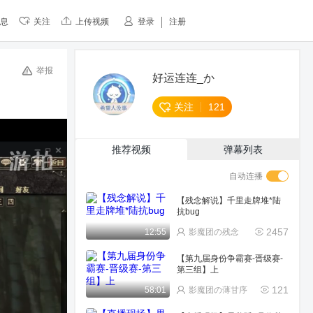
息
关注
上传视频
登录
注册
举报
好运连连_か
关注
121
推荐视频
弹幕列表
自动连播
【残念解说】千里走牌堆*陆
抗bug
2457
12:55
影魔团の残念
【第九届身份争霸赛-晋级赛-
第三组】上
121
58:01
影魔团の薄甘序