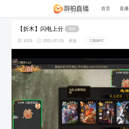
首页
直播
【折木】闪电上分
原创
1025
2021-07-01
未知
三国杀PC