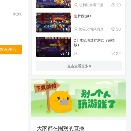
20
00:51
想和甜妹看日落
0/200
造梦西游OL
30
01:10
忙碌又抽风的盒饭ehwc
2千攻琉璃过罗刹宫（完整
版）
发表评论
22
02:41
第一只狗子吃了上百个异变石
点击查看更多
不变，第二个狗子加2就变异
了真气人
172
00:22
别致的小阿迪
什么鬼啊全是闪避
1766
00:21
盼盼1022
糖糖过云霄方法
80
01:17
我想睡觉了呢
大家都在围观的直播