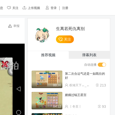
息
关注
上传视频
登录
注册
举报
生离若死仇离别
关注
推荐视频
弹幕列表
自动连播
第二次合运气还是一如既往的
好
213
00:30
权倾天下←_←
嫦娥过蝠王星宫
93
04:12
丨冬至丨