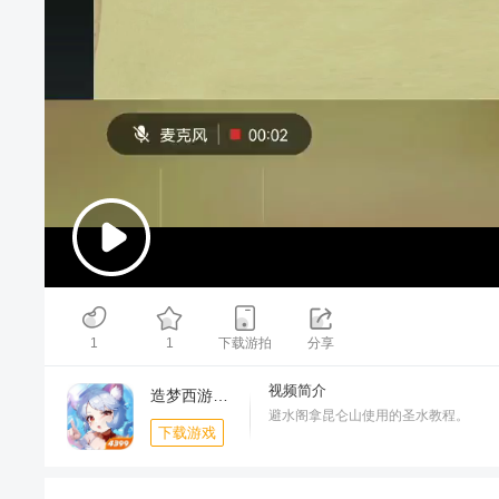
00:00
/
01:38
1
1
下载游拍
分享
视频简介
造梦西游OL-周年庆典
避水阁拿昆仑山使用的圣水教程。
下载游戏