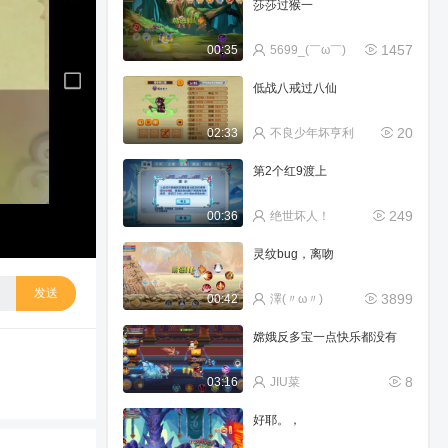
莎莎过猴一
1457
00:35
5699_(￣ω￣)
低战八戒过八仙
20
02:33
不良少年坏亨利
第2个红9渡上
249
00:36
绝世坏人！
灵纹bug，离吻
发送
3899
00:42
澤(〃ω〃)
嫦娥反多宝一点快乐都没有
8
03:16
JIU菜
好耶。，