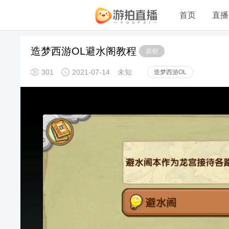
首页
直播
造梦西游OL避水阁教程
原创
301
2021-07-14
未知
造梦西游OL