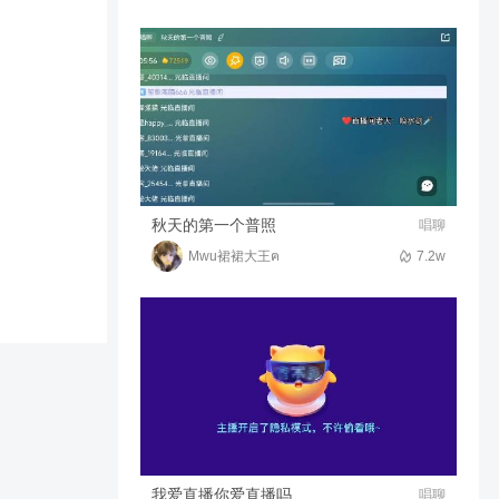
暴揍都市王
8
03:02
騎著蝸牛上高速、
过时空裂缝，几乎，Game
over
38
05:00
心悦北风
造梦西游OL过云霄教学
秋天的第一个普照
唱聊
Mwu裙裙大王ฅ
7.2w
28
01:11
清漓_彡
新出的哪吒只要有无冷却即可
碾压
1907
00:32
悸动的成功_(￣ω￣)
我爱直播你爱直播吗
唱聊