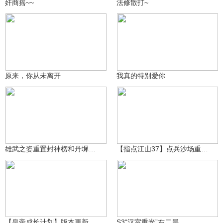
奸商摇~~
法修散打~
名字个俅
名字个俅
103
87
原来，你从未离开
我真的特别爱你
挽狂澜之既倒
心悦丶字幕
15.7万
337
雄武之姿重置封神榜和丹墀后会失去臣子不会告老还乡这一功能
【指点江山37】点兵沙场重置版：这张游戏里最贵的卡牌加强了！
心悦丶字幕
5.8万
巴兰尼科夫_か
188
【皇帝成长计划】版本更新：后赵明帝石勒登临，明灯阁优化
S3“汉室重光”右二层