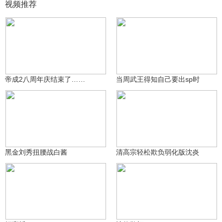
视频推荐
青衣落℡
名字个俅
155
119
帝成2八周年庆结束了……
当周武王得知自己要出sp时
名字个俅
aaa风筝
401
111
黑金刘秀扭腰战白酱
清高宗轻松欺负弱化版沈炎
名字个俅
名字个俅
109
109