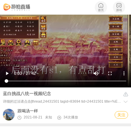
蓝白挑战八统一视频纪念
详细的过法请点击[thread,24431501 tagid=83694 tid=24431501 title=%E8%93%9D%E7%99%BD%E6%8C%91%E6%88%98%E2%96%B2%E6%8C%91%E6%88%98%E5%85%AB pos=18080]
跟喝汤一样
关注
2021-08-21 未知
34次播放