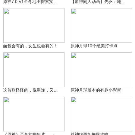
原神7.0.V1至冬地图探索实机演示视频其一
【原神同人动画】先驱：地表之上EP1
青年不负卿
提瓦特老村长
1870
5804
面包会有的，女生也会有的！
原神月球10个绝美打卡点
玖健
提瓦特老村长
9795
2218
这首歌怪怪的，像重逢，又像离别
原神月球版本的有趣小彩蛋
沃雅妮莎
妮莲子
599
658
《原神》至冬前瞻短片——冰与苍星的圣都
草神纳西妲拖尾攻略