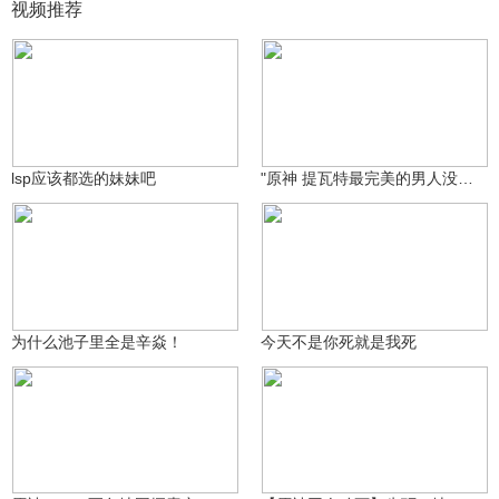
视频推荐
阳瑞、拉风
阳瑞、拉风
635
476
lsp应该都选的妹妹吧
"原神 提瓦特最完美的男人没有之一
阳瑞、拉风
阳瑞、拉风
196
263
为什么池子里全是辛焱！
今天不是你死就是我死
沃雅妮莎
米哈游动画
12.2万
4756