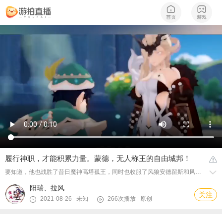
履行神职，才能积累力量。蒙德，无人称王的自由城邦！
要知道，他也战胜了昔日魔神高塔孤王，同时也收服了风狼安德留斯和风龙特瓦林，一个神再怎么弱，也不可能败在凡人手里，即使她拥有一小部分神的力量
阳瑞、拉风
关注
2021-08-26 未知
266次播放
原创