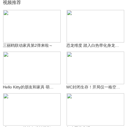
视频推荐
2.2万
2.8万
Biscousin
Annsauce^
三丽鸥联动家具第2弹来啦～
恐龙维度 踏入白热带化身龙王！
兮小洁
31.4万
Annsauce^
7099
Hello Kitty的朋友和家具 萌入我的世界
MC封闭生存！开局仅一格空间？携手动物一起自闭！
1万
二水_星翰
Biscousin
4043