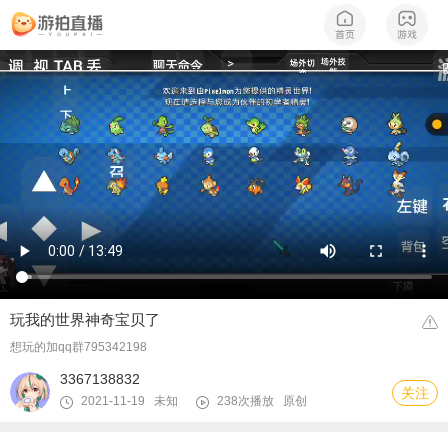
玩我的世界神奇宝贝了
想玩的加qq群795342198
3367138832
关注
2021-11-19 未知
238次播放
原创