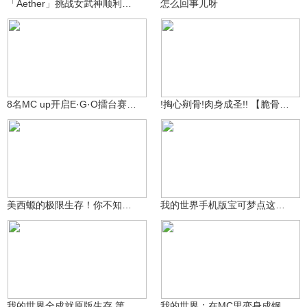
「Aether」挑战女武神顺利完结啦～
怎么回事儿呀
谦土
大魔王笨鹅Q
28.1万
8823
8名MC up开启E·G·O擂台赛！！！《MC×月计 S2》
!掏心剜骨!肉身成圣!! 【脆骨症生存】
99万+
我的迷你世界浩辰
3684130214
3877
美西螈的极限生存！你不知道的MC萌宠噩梦
我的世界手机版宝可梦点这里一起玩 @我的世界皓宸 #我的世界
蛋小多
兮小洁
22.8万
5705
我的世界全成就原版生存 第三期
我的世界：在MC里变身成钢铁侠？导弹激光炫酷十足！