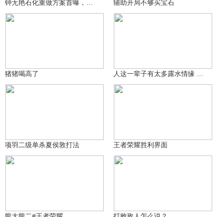
钟无艳石化重做方案首曝，另有提及多位英雄
辅助开局不够买宝石
时衍（打野教学）
金艺丶杨沁淮
1564
2504
猪猪喝高了
人这一辈子有太多露水情缘 看清也看轻
我就是我_(≧▽≦)_^
3392
boxer_967324180zc
1761
项羽二级单杀夏侯敦打法
王者荣耀胜利界面
老大ARK
拥梦纤梦
478
3265
熊大熊二#王者荣耀
打败敌人怎么说？