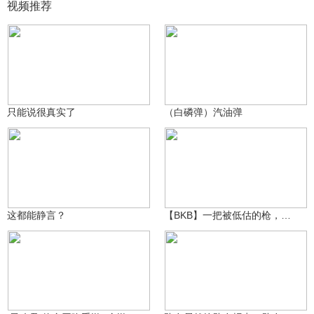
视频推荐
东丹恨琴青灵
东丹恨琴青灵
95
36
只能说很真实了
（白磷弹）汽油弹
东丹恨琴青灵
29.4万
26
3167989465
这都能静言？
【BKB】一把被低估的枪，都给我组起来！
是老灵魂吖
25.1万
方东不是房东
20.3万