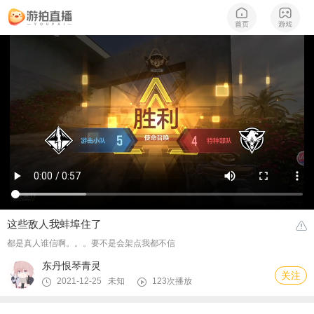
这些敌人我蚌埠住了
都是真人谁信啊。。。要不是会架点我都不信
东丹恨琴青灵
关注
2021-12-25 未知
123次播放