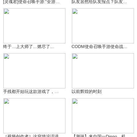
[灵魂君]使命召唤手游:“全游拍狙战最强击杀剪辑盛宴！
队友居然给队友报点？队友等着我噶？捡我枪玩？
厨具选择困难症
杨月生果
42.2万
276
终于…上大师了…燃尽了…
CODM使命召唤手游使命战场装甲攻势召唤坦克攻略
4399叶师傅_い
27万
情归泪
167
手残都开始玩这款游戏了，你难道还不玩吗？
以前辉煌的时刻
子宁使命召唤
27.1万
哈里哈气的
18.8万
［视频创作者］这穿墙没话讲
【测评】来自国一Dingo，机动性能当冲锋枪用的轻机枪介绍！