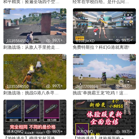
和平精英：捡遍全场四个空投箱 上千发马格南 超富物资落地六杀
经常在学校白给。是什么问题解决办法来看看。
99万+
99万+
1035564550
b1uEjieXD
刺激战场：从敌人手里抢走超级信号枪！却被**一枪打死？
免费特斯拉？科幻G港就离谱!
99万+
99万+
1035564550
3687709866
刺激战场：挑战G港八杀寻信号枪 却被神仙武器一枪带走？！
挑战“单挑霸王龙”吃鸡！这才是真正猛男游戏！
泽木QWQ
99万+
泽木QWQ
99万+
【地铁逃生】榴弹发射器换弹速度测试
【地铁逃生】体验服新枪＋新场景＋新BOSS＋新机制