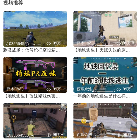
视频推荐
99万+
泽木QWQ
99万+
1035564550
刺激战场：信号枪把空投箱打上天？竟掉下来两把AWM！
【地铁逃生】天赋失效的原因找到了 通过测试告诉你答案
泽木QWQ
99万+
西瓜佘浩
99万+
【地铁逃生】改妹精妹伤害全测试 谁才是地铁的神
一年前的地铁逃生是什么样子的你们的初心
99万+
西瓜佘浩
99万+
1035564550