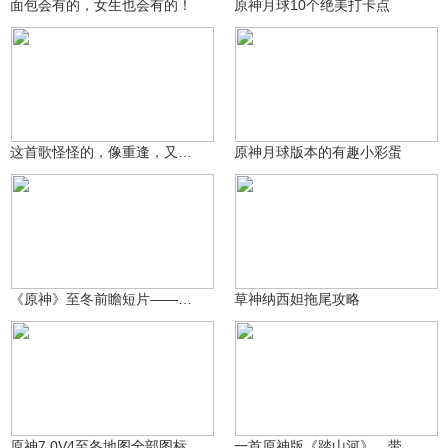
面包会有的，女生也会有的！
原神月球10个绝美打卡点
玖健
提瓦特老村长
9773
2216
这首歌怪怪的，像重逢，又像离别
原神月球版本的有趣小彩蛋
沃雅妮莎
妮莲子
597
652
《原神》至冬前瞻短片——冰与苍星的圣都
草神纳西妲拖尾攻略
沃雅妮莎
萌宠教主
59.2万
1042
原神7.0V4至冬地图全部图标及剧情地图特效完整演示
一首原神版《踏山河》，带你领略提瓦特四国风光