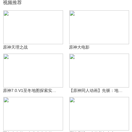
视频推荐
貂蝉喜欢上刘玄德
貂蝉喜欢上刘玄德
3843
2418
原神天理之战
原神大电影
沃雅妮莎
米哈游动画
12.2万
4733
原神7.0.V1至冬地图探索实机演示视频其一
【原神同人动画】先驱：地表之上EP1
青年不负卿
提瓦特老村长
1860
5778