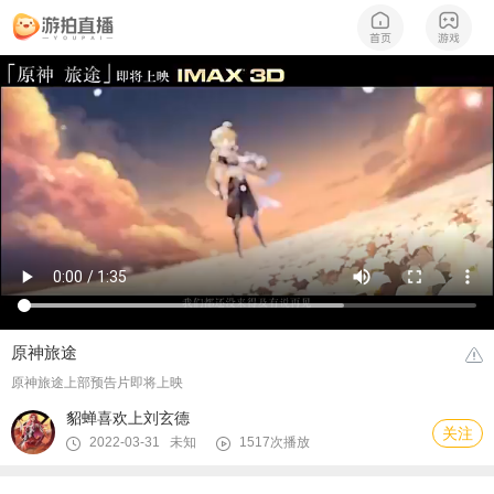
原神旅途
原神旅途上部预告片即将上映
貂蝉喜欢上刘玄德
关注
2022-03-31 未知
1517次播放