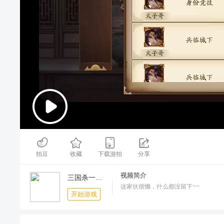
00:00
/
01:10
拍豆
收藏
下载游拍
分享
视频简介
三国杀一将成名
这家伙很懒，什么都没留下~~
开始游戏