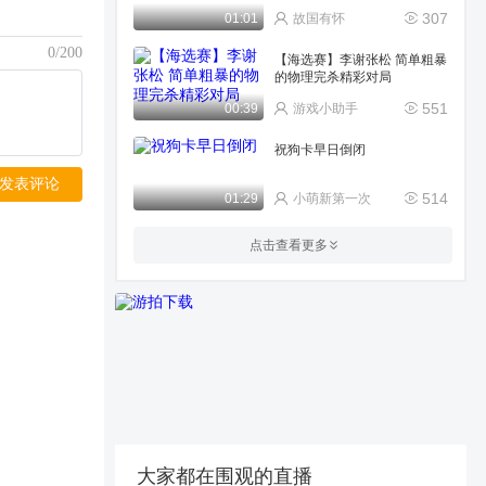
307
01:01
故国有怀
0/200
【海选赛】李谢张松 简单粗暴
的物理完杀精彩对局
551
00:39
游戏小助手
祝狗卡早日倒闭
发表评论
514
01:29
小萌新第一次
200抽冲曹华，还是要直接换
点击查看更多
1878
02:35
曾人醉
三国杀十周年
245
01:08
可亲的洛神赋
五星上将黄月英：大魏招雷
术？
2353
05:02
茗茶罐子
大家都在围观的直播