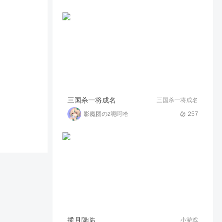
三国杀十周年
95
01:08
可亲的洛神赋
新杀斗地主
176
16:02
小萌新第一次
三国杀十周年
三国杀一将成名
三国杀一将成名
影魔团のz呃呵哈
257
228
00:18
扎心又奇妙的盒饭mig
【第七届欢乐杯】总决赛-老吴
解说
892
13:54
影魔团の老吴
三国杀极速版
157
01:08
小萌新第一次
揽月降临
小游戏