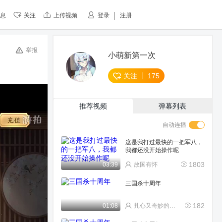
息
关注
上传视频
登录
注册
举报
小萌新第一次
关注
175
推荐视频
弹幕列表
自动连播
这是我打过最快的一把军八，
我都还没开始操作呢
1803
03:39
故国有怀
三国杀十周年
182
01:08
扎心又奇妙的盒饭mig