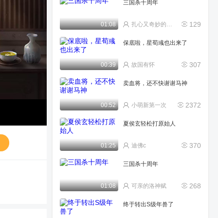
三国杀十周年
129
01:08
扎心又奇妙的盒饭mig
保底啦，星荀彧也出来了
307
00:39
故国有怀
卖血将，还不快谢谢马神
2372
00:52
小萌新第一次
夏侯玄轻松打原始人
送
370
01:25
迪佛c
三国杀十周年
268
01:08
可亲的洛神赋
终于转出S级年兽了