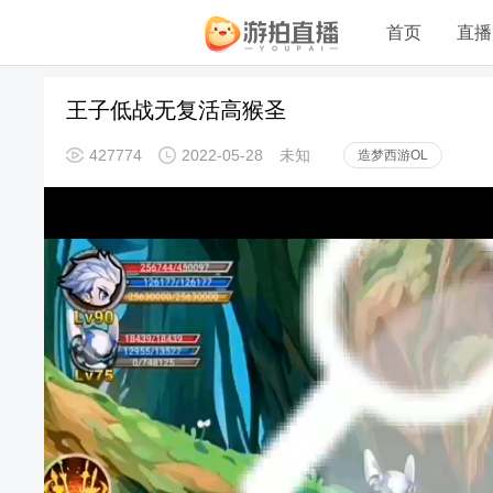
首页
直播
王子低战无复活高猴圣
427774
2022-05-28
未知
造梦西游OL