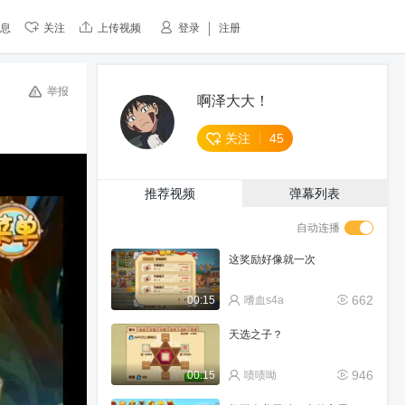
息
关注
上传视频
登录
注册
举报
啊泽大大！
关注
45
推荐视频
弹幕列表
自动连播
这奖励好像就一次
662
00:15
嗜血s4a
天选之子？
946
00:15
啧啧呦