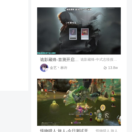
狮驼岭打不过
6519
00:12
啊泽大大！
诡影藏锋-首测开启-试玩直播
诡影藏锋-中式志怪搜打撤
金艺丶林许
13.8w
怪物猎人:旅人-今日测试开启！
怪物猎人:旅人