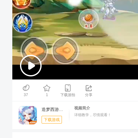
00:00
/
04:16
37
1
下载游拍
分享
视频简介
造梦西游OL-周年庆典
详细教学，尽情观看！
下载游戏