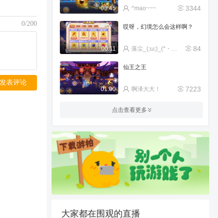
3344
08:45
^mao~~~
0/200
哎呀，幻境怎么会这样啊？
84
00:11
落尘_(;ω;)_(*・・*)
仙王之王
发表评论
7223
01:00
啊泽大大！
最快没录到120s
点击查看更多
1798
02:25
每天努力
低战猴子技巧过王魔
107
00:49
替身使者卖鱼强
感受下唐僧压迫感吧！
6815
00:13
啊泽大大！
大家都在围观的直播