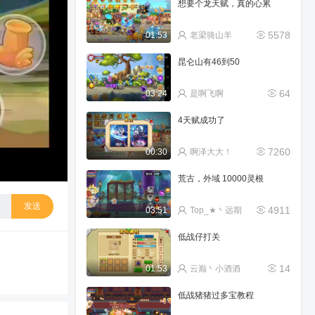
想要个龙天赋，真的心累
5578
01:53
老梁骑山羊
昆仑山有46到50
64
03:24
是啊飞啊
4天赋成功了
7260
00:30
啊泽大大！
荒古，外域 10000灵根
发送
4911
03:51
Top_★丶远期
低战仔打关
14
01:53
云巅丶小酒酒
低战猪猪过多宝教程