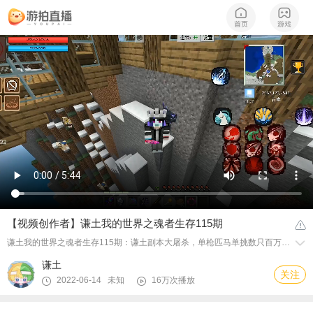
【视频创作者】谦土我的世界之魂者生存115期
谦土我的世界之魂者生存115期：谦土副本大屠杀，单枪匹马单挑数只百万年魂兽，谦土表示轻轻松松，外加谦星阁战力迎来了史诗级提升，在谦土的不懈努力下谦星阁升华了。
谦土
关注
2022-06-14 未知
16万次播放