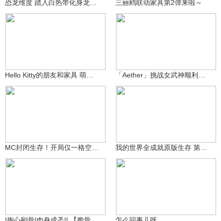
恐龙维度 踏入白热带化身龙王！
三丽鸥联动家具第2弹来啦～
1万
Annsauce^
6051
Biscousin
Hello Kitty的朋友和家具 萌入我的世界
「Aether」挑战女武神顺利完结啦～
兮小洁
31.3万
蛋小多
5570
MC封闭生存！开局仅一格空间？携手动物一起自闭！
我的世界全成就原版生存 第三期
大魔王笨鹅Q
28万
二水_星翰
3570
!掏心剜骨!肉身成圣!! 【脆骨症生存】
怎么回事儿呀