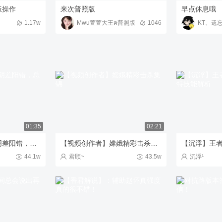
饭操作
来次普照版
早点休息哦
1.17w
Mwu萱萱大王ฅ普照版
1046
KT、遗
01:35
02:21
峡谷英雄上演各种阴差阳错，总有意想不到的结局
【视频创作者】嫦娥精彩击杀集锦
44.1w
君顾~
43.5w
沉浮¹