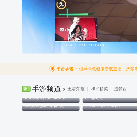
平台承诺
：倡导绿色健康游戏直播，严禁
手游频道
王者荣耀
和平精英
造梦西游4手机版
欢迎收看今日份下饭操作
AZ3拾荒记
再次撼动那颗不服输的心
帮上星王者五十星以下