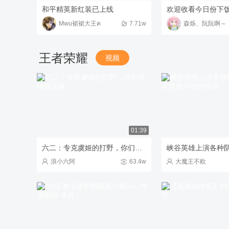
和平精英新红装已上线
欢迎收看今日份下
Mwu裙裙大王ฅ
7.71w
森烁、阮阮啊～
王者荣耀
视频
01:39
六二：专克虞姬的打野，你们猜猜他是谁
浪小六阿
63.4w
大魔王不欧