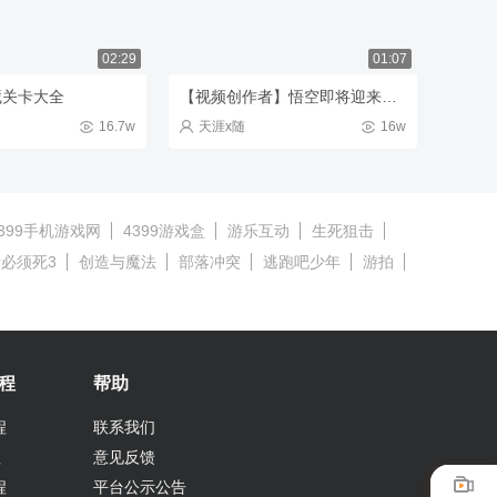
02:29
01:07
藏关卡大全
【视频创作者】悟空即将迎来史诗级加强？？？
16.7w
天涯x随
16w
4399手机游戏网
4399游戏盒
游乐互动
生死狙击
必须死3
创造与魔法
部落冲突
逃跑吧少年
游拍
程
帮助
程
联系我们
程
意见反馈
程
平台公示公告