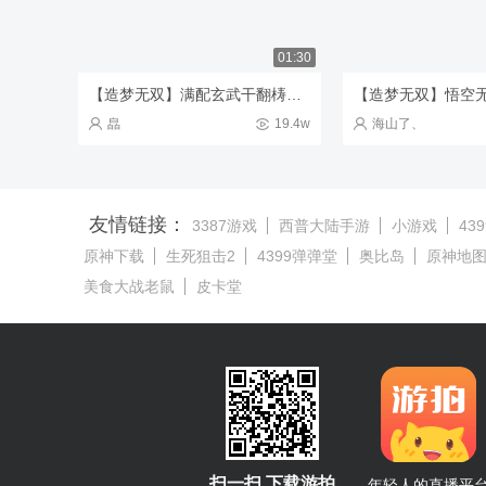
01:30
【造梦无双】满配玄武干翻梼杌，肉盾之王当之无愧！
皛
19.4w
海山了、
友情链接：
3387游戏
西普大陆手游
小游戏
43
原神下载
生死狙击2
4399弹弹堂
奥比岛
原神地
美食大战老鼠
皮卡堂
扫一扫 下载游拍
年轻人的直播平