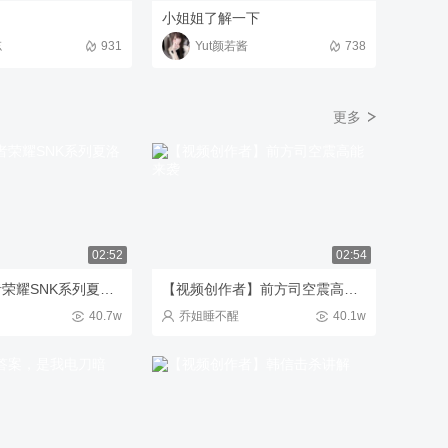
小姐姐了解一下
综合评分：
1309
忘
931
Yut颜若酱
738
9
时代少年团
更多
综合评分：
1215
10
狗熊岭怪谈第二集
综合评分：
1119
02:52
02:54
【沉浮】王者荣耀SNK系列夏洛特技能解析
【视频创作者】前方司空震高能来袭
40.7w
乔姐睡不醒
40.1w