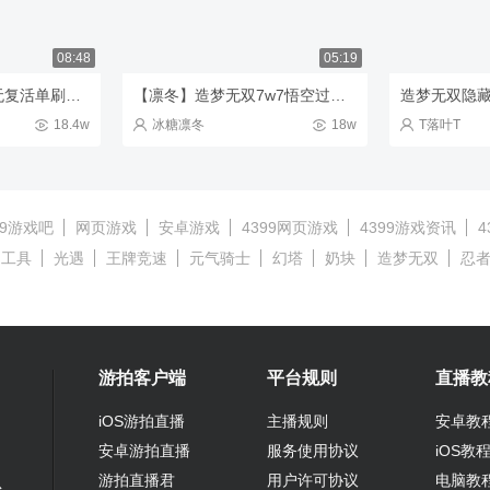
08:48
05:19
【造梦无双】悟空无复活单刷噩梦云楼宫！
【凛冬】造梦无双7w7悟空过转轮王
造梦无双隐
18.4w
冰糖凛冬
18w
T落叶T
99游戏吧
网页游戏
安卓游戏
4399网页游戏
4399游戏资讯
图工具
光遇
王牌竞速
元气骑士
幻塔
奶块
造梦无双
忍者
游拍客户端
平台规则
直播教
iOS游拍直播
主播规则
安卓教
安卓游拍直播
服务使用协议
iOS教
游拍直播君
用户许可协议
电脑教
台