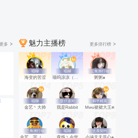
魅力主播榜
更多
更多排行榜
唱聊
唱聊
三角洲行动
海变的苦涩
喵呜凉凉（永不氪）
粥粥๑
唱聊
蛋仔派对
和平精英
金艺丶大帅
我是Rabbit
Mwu裙裙大王ฅ
三角洲行动
唱聊
无畏契约
金艺、宇（曼巴）
森烁丶今世
小涵天天开心๑