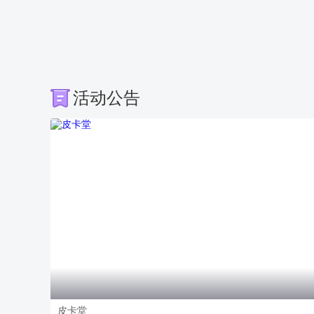
活动公告
皮卡堂