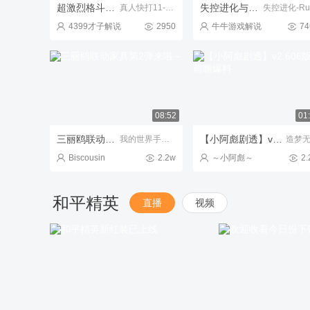
超激烈格斗对抗，《真人快打11》延续经典战斗
失控进化与粉丝甜蜜双排开荒，晚进服8小时最后成功拿下mp5！
真人快打11-PC
4399才子解说
2950
牛牛游戏解说
74
08:52
01
三丽鸥联动家具第2弹来啦～
【小阿彪剧透】v2.606版本前瞻爆料
我的世界手机版
造梦
Biscousin
2.2w
～小阿彪～
2.
和平精英
直播
视频