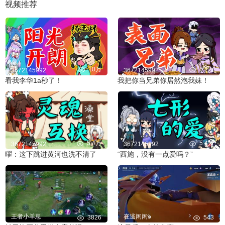
视频推荐
10万
6.2万
3672145992
3672145992
看我李华1a秒了！
我把你当兄弟你居然泡我妹！
5.4万
5.4万
3672145992
3672145992
曜：这下跳进黄河也洗不清了
“西施，没有一点爱吗？”
王者小羊崽
在逃闲闲๑
3826
543