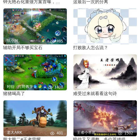
钟无艳石化重做方案首曝，另有提及多位英雄
这最后一次的分离
玖小兴
拥梦纤梦
495
3181
辅助开局不够买宝石
打败敌人怎么说？
时衍（打野教学）
云影清风
1408
4556
猪猪喝高了
难受过来就看看这句诗
老大ARK
王者小羊崽
401
1502
熊大熊二#王者荣耀
暗信又又调整，多位英雄提及丨策划直播爆料