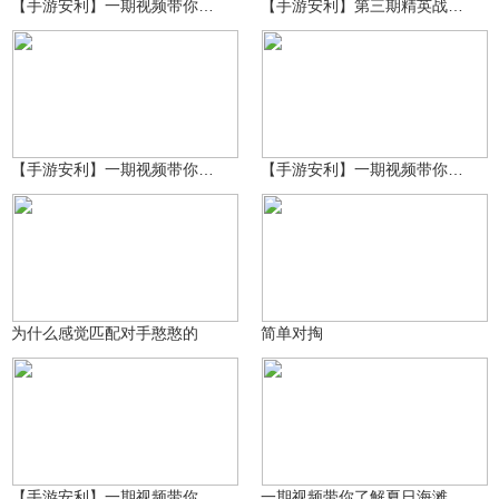
【手游安利】一期视频带你了解地铁逃生二周年答题机制！
【手游安利】第三期精英战场活动开启，秘钥价值显著提升！
原神糕手奇迹再现
原神糕手奇迹再现
5373
996
【手游安利】一期视频带你了解长白仙宫全部十个首饰盒刷新点位！
【手游安利】一期视频带你了解主题海岛速刷密钥和苟分思路！
心跳在说慌
心跳在说慌
2234
2512
为什么感觉匹配对手憨憨的
简单对掏
原神糕手奇迹再现
原神糕手奇迹再现
2299
476
【手游安利】一期视频带你了解长白仙宫六个王室棺材刷新点位！
一期视频带你了解夏日海滩海岛城区机制！