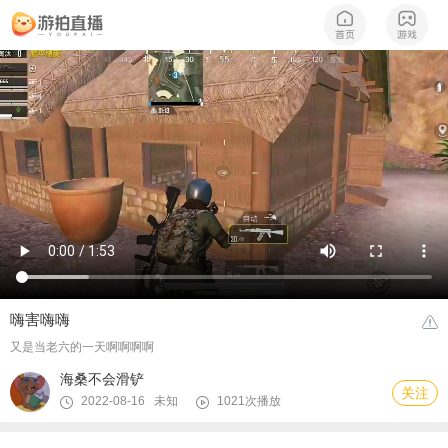
嗨害嗨嗨
又是当老六的一天啊啊啊啊
海桑不会滑铲
关注
2022-08-16 未知
1021次播放