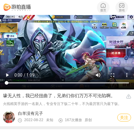
壕无人性，我已经扭曲了，兄弟们你们万万不可沦陷啊。
火线精英手游的一名新人，专业专注下饭二十年，不为最厉害只为最下饭。
白羊没有元子
关注
2022-08-22 未知
167次播放
原创