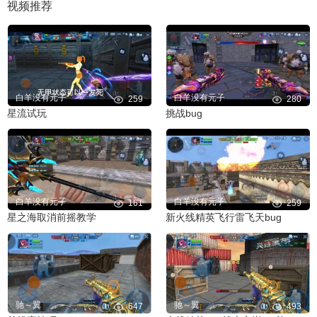
视频推荐
白羊没有元子
白羊没有元子
259
280
星流试玩
挑战bug
白羊没有元子
白羊没有元子
161
259
星之海取消前摇教学
新火线精英飞行雷飞天bug
驰～翼
驰～翼
647
493