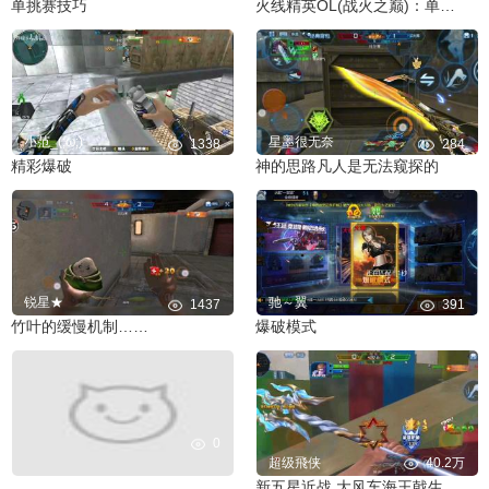
单挑赛技巧
火线精英OL(战火之巅)：单挑塞
小范_(;ω;)
星墨很无奈
1338
284
精彩爆破
神的思路凡人是无法窥探的
锐星★
驰～翼
1437
391
竹叶的缓慢机制……
爆破模式
0
超级飛侠
40.2万
新五星近战 大风车海王戟生化屠魔秀