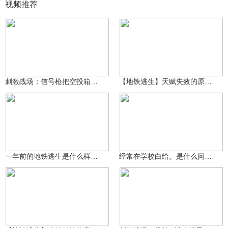
视频推荐
99万+
泽木QWQ
99万+
1035564550
刺激战场：信号枪把空投箱打上天？竟掉下来两把AWM！
【地铁逃生】天赋失效的原因找到了 通过测试告诉你答案
西瓜佘浩
99万+
西瓜佘浩
99万+
一年前的地铁逃生是什么样子的你们的初心
经常在学校白给。是什么问题解决办法来看看。
泽木QWQ
99万+
99万+
1035564550