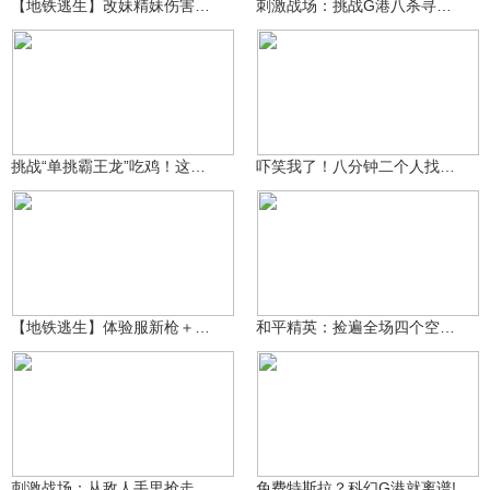
【地铁逃生】改妹精妹伤害全测试 谁才是地铁的神
刺激战场：挑战G港八杀寻信号枪 却被神仙武器一枪带走？！
99万+
赤诚时之令
2.2万
3687709866
挑战“单挑霸王龙”吃鸡！这才是真正猛男游戏！
吓笑我了！八分钟二个人找不到我一个
泽木QWQ
99万+
99万+
1035564550
【地铁逃生】体验服新枪＋新场景＋新BOSS＋新机制
和平精英：捡遍全场四个空投箱 上千发马格南 超富物资落地六杀
99万+
99万+
1035564550
b1uEjieXD
刺激战场：从敌人手里抢走超级信号枪！却被**一枪打死？
免费特斯拉？科幻G港就离谱!