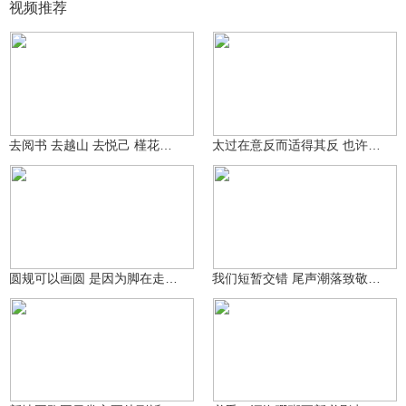
视频推荐
讨厌被打断
讨厌被打断
58
46
去阅书 去越山 去悦己 槿花一日自为荣.
太过在意反而适得其反 也许路的尽头是什么从来都不重要
讨厌被打断
讨厌被打断
68
34
圆规可以画圆 是因为脚在走心不变
我们短暂交错 尾声潮落致敬这场遇见
泪泪泪目了哦
84.8万
koshifumno
3153