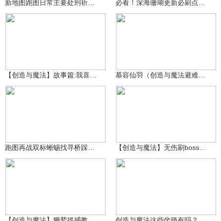
新地图跑图日常主要处刑祈愿星
必看！深海珊瑚更新必刷点与高频刷新点
Smile仔仔
35.4万
皮皮不会摸鱼
16.8万
【创造与魔法】故事篇:我喜欢做的事情！
慕容仙羽（创造与魔法避难所一波探险能有多赚）
28.3万
koshifumno
1873
3239143624
跑图再战双标蜥蜴找寻桥踩头法击败
【创造与魔法】无伤刷boss小技巧，萌新大佬赶快学起来
本淡是我
31.1万
51.9万
3239143624
【创造与魔法】狮鹫抓捕教程 详细～
创造与魔法这些坐骑有吗？