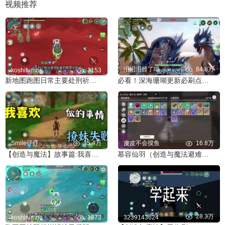
视频推荐
泪泪泪目了哦
84.8万
koshifumno
3153
新地图跑图日常主要处刑祈愿星
必看！深海珊瑚更新必刷点与高频刷新点
Smile仔仔
35.4万
皮皮不会摸鱼
16.8万
【创造与魔法】故事篇:我喜欢做的事情！
慕容仙羽（创造与魔法避难所一波探险能有多赚）
28.3万
koshifumno
1873
3239143624