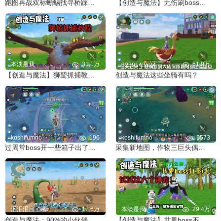
跑图再战双标蜥蜴找寻桥踩头法击败
【创造与魔法】无伤刷boss小技巧，萌新大佬赶快学起来
本淡是我
31.1万
51.9万
3239143624
【创造与魔法】狮鹫抓捕教程 详细～
创造与魔法这些坐骑有吗？
koshifumno
196
koshifumno
5573
过周常boss开一些箱子出了一些感觉连不如出材料的货
采集新地图，作物三巨头偶遇回归萌新想挑战龙蜥蜴
泪泪泪目了哦
17.6万
本淡是我
29.4万
创造与魔法：90%的小伙伴都不知道的龙涎草秘密！
【创造与魔法】世界boss不好打？试试这六只宠物！