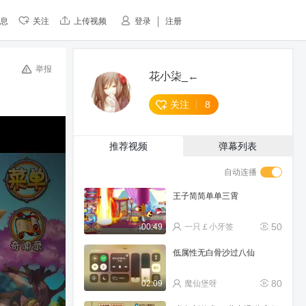
息
关注
上传视频
登录
注册
举报
花小柒_←
关注
8
推荐视频
弹幕列表
自动连播
王子简简单单三霄
50
00:49
一只￡小牙签
低属性无白骨沙过八仙
80
02:09
魔仙堡呀