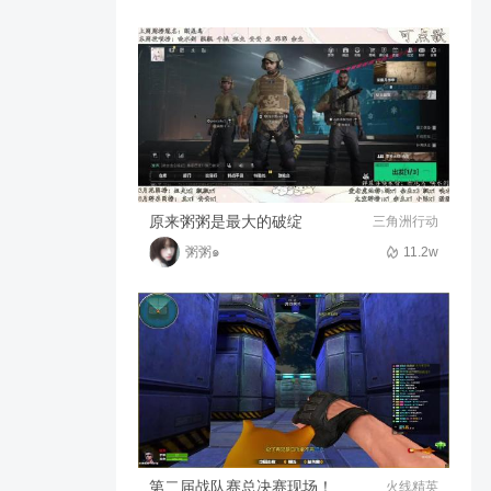
新手黄金50连抽，蛙趣，这游
戏抽卡什么概率！
6.1w
01:13
花小柒_←
77w莎莎荣耀之战表现，一个
毕业季套装乱杀
5.3w
02:13
花小柒_←
原来粥粥是最大的破绽
三角洲行动
粥粥๑
11.2w
第二届战队赛总决赛现场！
火线精英