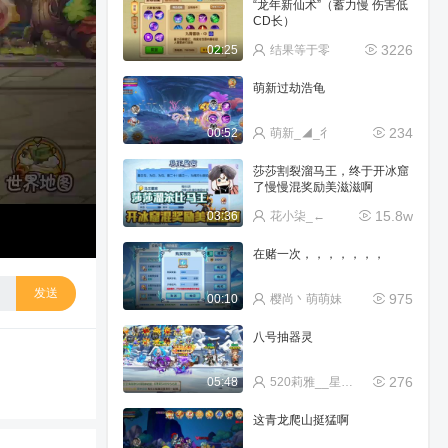
“龙年新仙术”（蓄力慢 伤害低
CD长）
3226
02:25
结果等于零
萌新过劫浩龟
234
00:52
萌新_◢_彳
莎莎割裂溜马王，终于开冰窟
了慢慢混奖励美滋滋啊
15.8w
03:36
花小柒_←
在赌一次，，，，，，，
发送
975
00:10
樱尚丶萌萌妹
八号抽器灵
276
05:48
520莉雅__星汉兴
这青龙爬山挺猛啊