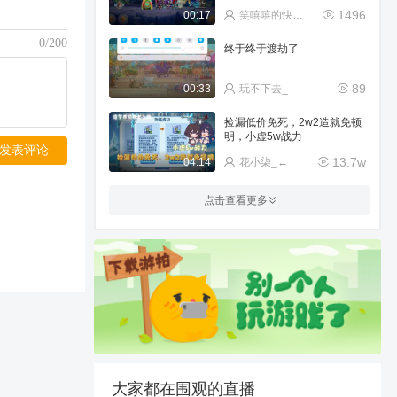
1496
00:17
笑嘻嘻的快乐哥
0/200
终于终于渡劫了
89
00:33
玩不下去_
捡漏低价免死，2w2造就免顿
明，小虚5w战力
发表评论
13.7w
04:14
花小柒_←
噩梦多宝道人
点击查看更多
973
00:29
41255660
单玄莎莎也是过噩梦狼了
1304
00:43
一方小琴弦
莎莎刮牛牛
894
01:09
★伟大圣龙阿乔☆
大家都在围观的直播