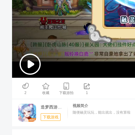
00:00
/
03:27
2
收藏
下载游拍
1
视频简介
造梦西游OL-周年庆典
随便融灵玩玩，能出就出，没有算啦
下载游戏