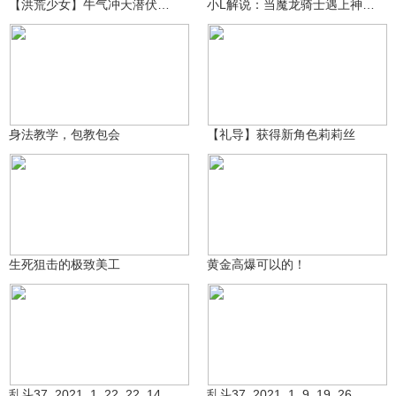
【洪荒少女】牛气冲天潜伏教学
小L解说：当魔龙骑士遇上神仙武器天团会擦出怎样的火花？
生死狙击大熊猫
5.3万
伦敦2029
2.8万
身法教学，包教包会
【礼导】获得新角色莉莉丝
生死狙击大熊猫
咸鱼小鸽鸽哈
14.7万
5880
生死狙击的极致美工
黄金高爆可以的！
祝您玩的开心Ngf
祝您玩的开心Ngf
6564
7488
乱斗37_2021_1_22_22_14_43_23
乱斗37_2021_1_9_19_26_15_937_2