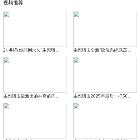
视频推荐
名汐游戏解说
名汐游戏解说
539
422
2小时教你肝到永久”生死狙击骷髅匕首“-小名汐~~~
生死狙击全新“砍价系统武器”评测--曜弦-小名汐~~
名汐游戏解说
名汐游戏解说
362
303
生死狙击最新出的神奇的闪光弹--命运.贰阶~
生死狙击2025年最后一把50元配件-崩雷-小名汐评测！！！
观星瑶
1.6万
㊧手ゞ小L酱～～
3.6万